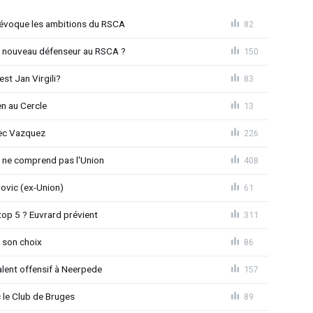
o évoque les ambitions du RSCA
82
n nouveau défenseur au RSCA ?
150
st Jan Virgili?
83
en au Cercle
13
vec Vazquez
226
e ne comprend pas l'Union
408
novic (ex-Union)
61
top 5 ? Euvrard prévient
311
 son choix
86
alent offensif à Neerpede
157
 le Club de Bruges
89