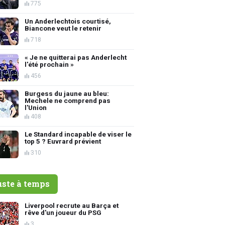
775
Un Anderlechtois courtisé,
Biancone veut le retenir
718
« Je ne quitterai pas Anderlecht
l'été prochain »
456
Burgess du jaune au bleu:
Mechele ne comprend pas
l'Union
408
Le Standard incapable de viser le
top 5 ? Euvrard prévient
310
uste à temps
Liverpool recrute au Barça et
rêve d'un joueur du PSG
3