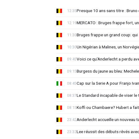
Presque 10 ans sans titre : Brun
12:35
MERCATO : Bruges frappe fort, u
12:19
Bruges frappe un grand coup: qui e
11:30
Un Nigérian à Malines, un Norvégi
10:30
Voici ce qu'Anderlecht a perdu a
09:45
Burgess du jaune au bleu: Mechel
09:15
Cap sur la Serie A pour Franjo Iva
08:45
Le Standard incapable de viser le 
08:37
Koffi ou Chambaere? Hubert a fait
08:15
Anderlecht accueille un nouveau t
23:42
Lee réussit des débuts rêvés avec
23:32