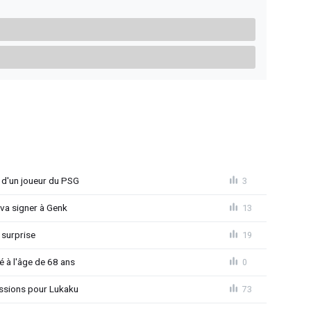
e d'un joueur du PSG
3
 va signer à Genk
13
 surprise
19
é à l'âge de 68 ans
0
ssions pour Lukaku
73