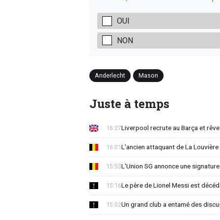
OUI
NON
Anderlecht
Mason
Juste à temps
Liverpool recrute au Barça et rêv
16:27
L'ancien attaquant de La Louvière
16:01
L'Union SG annonce une signature
15:53
Le père de Lionel Messi est décéd
15:16
Un grand club a entamé des discu
15:02