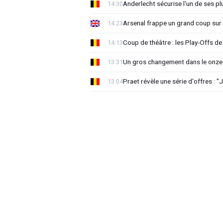
Anderlecht sécurise l'un de ses pl
14:30
Arsenal frappe un grand coup sur 
14:23
Coup de théâtre : les Play-Offs de
14:13
Un gros changement dans le onze 
13:31
Praet révèle une série d'offres : "J
13:04