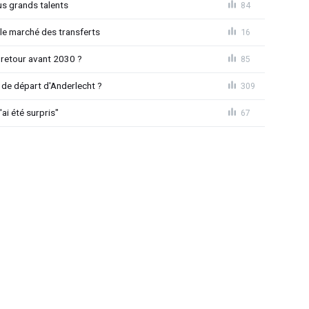
us grands talents
84
le marché des transferts
16
 retour avant 2030 ?
85
de départ d'Anderlecht ?
309
'ai été surpris"
67