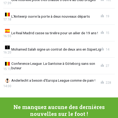
17:39
L'Antwerp ouvre la porte à deux nouveaux départs
19
17:18
Le Real Madrid casse sa tirelire pour un ailier de 19 ans !
15
16:55
Mohamed Salah signe un contrat de deux ans en SüperLig
14
16:20
Conference League: La Gantoise à Göteborg sans son
27
buteur
15:15
Anderlecht a besoin d'Europa League comme de pain !
228
14:00
Ne manquez aucune des dernières
nouvelles sur le foot !