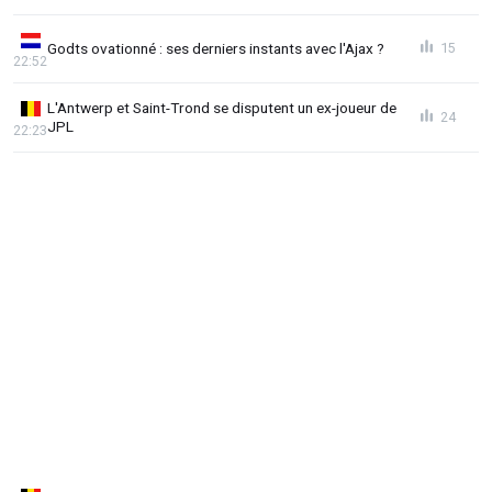
Godts ovationné : ses derniers instants avec l'Ajax ?
15
22:52
L'Antwerp et Saint-Trond se disputent un ex-joueur de
24
JPL
22:23