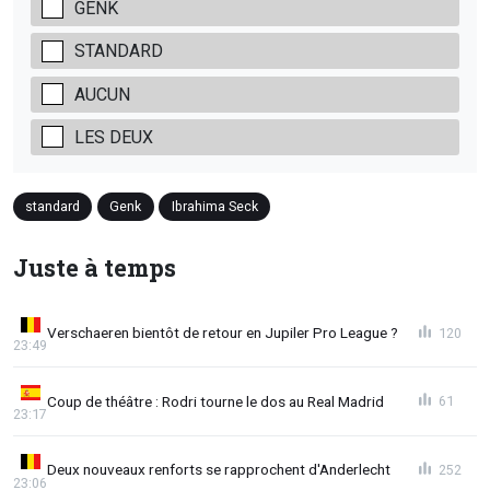
GENK
STANDARD
AUCUN
LES DEUX
standard
Genk
Ibrahima Seck
Juste à temps
Verschaeren bientôt de retour en Jupiler Pro League ?
120
23:49
Coup de théâtre : Rodri tourne le dos au Real Madrid
61
23:17
Deux nouveaux renforts se rapprochent d'Anderlecht
252
23:06