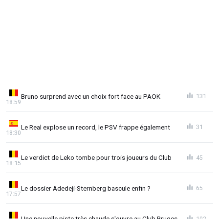
Bruno surprend avec un choix fort face au PAOK
131
18:59
Le Real explose un record, le PSV frappe également
31
18:30
Le verdict de Leko tombe pour trois joueurs du Club
45
18:15
Le dossier Adedeji-Sternberg bascule enfin ?
65
17:57
Une nouvelle piste très chaude s'ouvre au Club Bruges
102