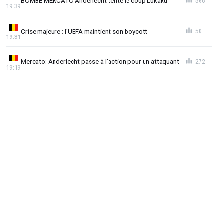
BOMBE MERCATO Anderlecht tente le coup Lukaku
566
19:39
Crise majeure : l'UEFA maintient son boycott
50
19:31
Mercato: Anderlecht passe à l'action pour un attaquant
272
19:19