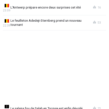
L'Antwerp prépare encore deux surprises cet été
16
23:09
Le feuilleton Adedeji-Sternberg prend un nouveau
53
tournant
22:39
Le salaire fou de Salah en Turquie est enfin dévoilé
25