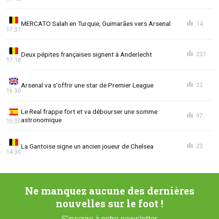
MERCATO Salah en Turquie, Guimarães vers Arsenal
14
17:31
Deux pépites françaises signent à Anderlecht
237
17:18
Arsenal va s'offrir une star de Premier League
22
16:30
Le Real frappe fort et va débourser une somme
97
astronomique
15:30
La Gantoise signe un ancien joueur de Chelsea
23
14:30
Ne manquez aucune des dernières
nouvelles sur le foot !
S'inscrire à notre newsletter