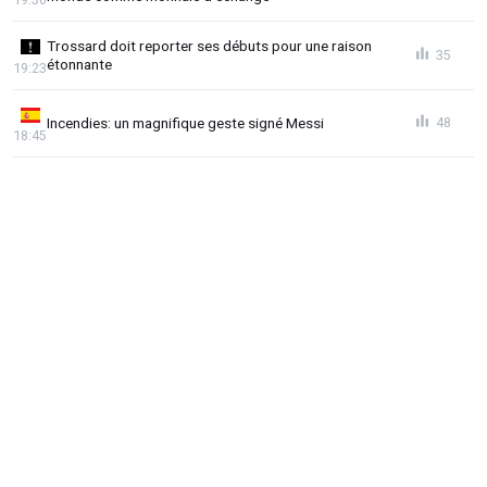
Trossard doit reporter ses débuts pour une raison
35
étonnante
19:23
Incendies: un magnifique geste signé Messi
48
18:45