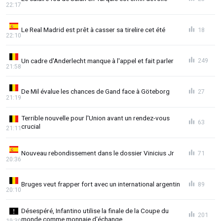
22:17
Le Real Madrid est prêt à casser sa tirelire cet été
18
22:10
Un cadre d'Anderlecht manque à l'appel et fait parler
249
21:58
De Mil évalue les chances de Gand face à Göteborg
27
21:19
Terrible nouvelle pour l'Union avant un rendez-vous
63
crucial
21:11
Nouveau rebondissement dans le dossier Vinicius Jr
71
20:36
Bruges veut frapper fort avec un international argentin
89
20:10
Désespéré, Infantino utilise la finale de la Coupe du
201
monde comme monnaie d'échange
19:30