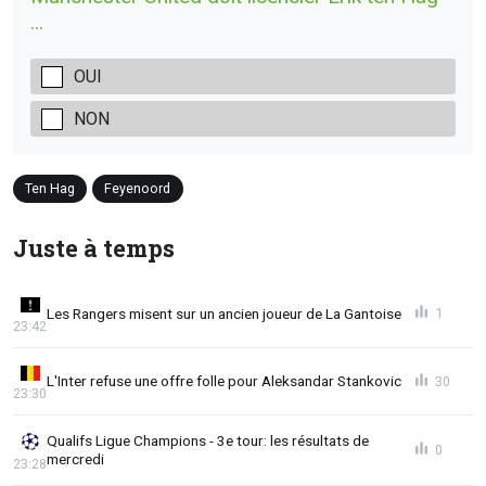
...
OUI
NON
Ten Hag
Feyenoord
Juste à temps
Les Rangers misent sur un ancien joueur de La Gantoise
1
23:42
L'Inter refuse une offre folle pour Aleksandar Stankovic
30
23:30
Qualifs Ligue Champions - 3e tour: les résultats de
0
mercredi
23:28