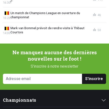
!"
16:30
Un match de Champions League en ouverture du
46
championnat
15:20
Mark van Bommel prévoit de rendre visite à Thibaut
50
Courtois
14:00
Ne manquez aucune des dernières
nouvelles sur le foot !
S'inscrire à notre newsletter
S'inscrire
Championnats