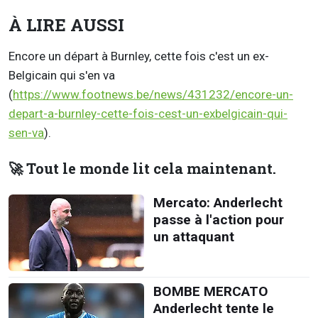
À LIRE AUSSI
Encore un départ à Burnley, cette fois c'est un ex-
Belgicain qui s'en va
(
https://www.footnews.be/news/431232/encore-un-
depart-a-burnley-cette-fois-cest-un-exbelgicain-qui-
sen-va
).
🚀 Tout le monde lit cela maintenant.
Mercato: Anderlecht
passe à l'action pour
un attaquant
BOMBE MERCATO
Anderlecht tente le