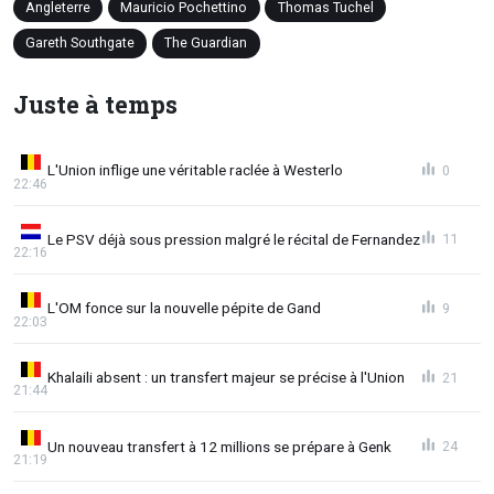
Angleterre
Mauricio Pochettino
Thomas Tuchel
Gareth Southgate
The Guardian
Juste à temps
L'Union inflige une véritable raclée à Westerlo
0
22:46
Le PSV déjà sous pression malgré le récital de Fernandez
11
22:16
L'OM fonce sur la nouvelle pépite de Gand
9
22:03
Khalaili absent : un transfert majeur se précise à l'Union
21
21:44
Un nouveau transfert à 12 millions se prépare à Genk
24
21:19