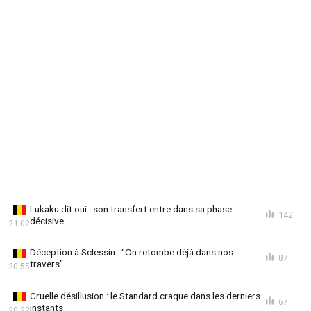
Lukaku dit oui : son transfert entre dans sa phase
142
décisive
21:02
Déception à Sclessin : "On retombe déjà dans nos
87
travers"
20:55
Cruelle désillusion : le Standard craque dans les derniers
67
instants
20:22