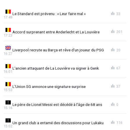
Le Standard est prévenu : « Leur faire mal »
33
17:49
Accord surprenant entre Anderlecht et La Louvière
201
17:23
Liverpool recrute au Barça et rêve d'un joueur du PSG
20
16:27
L'ancien attaquant de La Louvière va signer à Genk
67
16:01
L'Union SG annonce une signature surprise
37
15:53
Le père de Lionel Messi est décédé à l'âge de 68 ans
0
15:16
Un grand club a entamé des discussions pour Lukaku
116
15:02