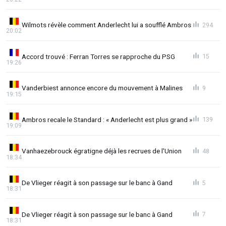
Wilmots révèle comment Anderlecht lui a soufflé Ambros
294
20:02
Accord trouvé : Ferran Torres se rapproche du PSG
15
19:26
Vanderbiest annonce encore du mouvement à Malines
9
19:15
Ambros recale le Standard : « Anderlecht est plus grand »
139
19:09
Vanhaezebrouck égratigne déjà les recrues de l'Union
48
18:34
De Vlieger réagit à son passage sur le banc à Gand
5
18:31
De Vlieger réagit à son passage sur le banc à Gand
7
18:31