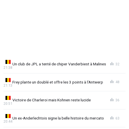
Un club de JPL a tenté de chiper Vanderbiest à Malines
32
21:38
Frey plante un doublé et offre les 3 points à l'Antwerp
48
21:13
Victoire de Charleroi mais Kohnen reste lucide
36
20:51
Un ex-Anderlechtois signe la belle histoire du mercato
63
20:44