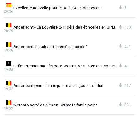
Excellente nouvelle pour le Real: Courtois revient
8
20:36
Anderlecht - La Louvière 2-1: déjà des étincelles en JPL!
130
20:29
Anderlecht: Lukaku a-t-il renié sa parole?
271
19:48
Enfin! Premier succès pour Wouter Vrancken en Ecosse
41
19:38
Anderlecht peine à marquer mais un joueur séduit
167
19:32
Mercato agité à Sclessin: Wilmots fait le point
331
19:22