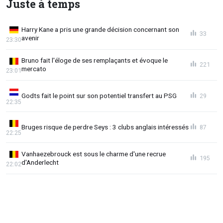
Juste à temps
Harry Kane a pris une grande décision concernant son
33
avenir
23:30
Bruno fait l'éloge de ses remplaçants et évoque le
221
mercato
23:01
Godts fait le point sur son potentiel transfert au PSG
29
22:35
Bruges risque de perdre Seys : 3 clubs anglais intéressés
87
22:25
Vanhaezebrouck est sous le charme d'une recrue
195
d'Anderlecht
22:02