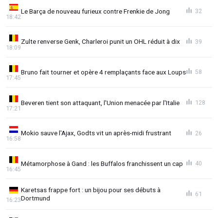
Le Barça de nouveau furieux contre Frenkie de Jong
32
18:42
Zulte renverse Genk, Charleroi punit un OHL réduit à dix
39
18:09
Bruno fait tourner et opère 4 remplaçants face aux Loups
58
17:45
Beveren tient son attaquant, l'Union menacée par l'Italie
128
17:21
Mokio sauve l'Ajax, Godts vit un après-midi frustrant
26
16:58
Métamorphose à Gand : les Buffalos franchissent un cap
40
16:45
Karetsas frappe fort : un bijou pour ses débuts à
61
Dortmund
16:23