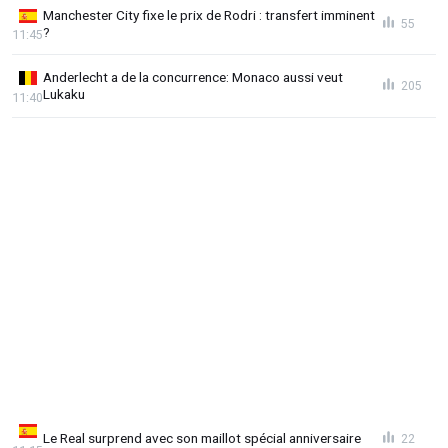
Manchester City fixe le prix de Rodri : transfert imminent
55
?
11:45
Anderlecht a de la concurrence: Monaco aussi veut
205
Lukaku
11:40
Le Real surprend avec son maillot spécial anniversaire
22