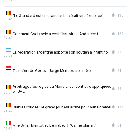
11:15
"Le Standard est un grand club, c'était une évidence"
135
10:46
Comment Cvetkovic a écrit l'histoire d'Anderlecht
162
10:21
La fédération argentine apporte son soutien à Infantino
44
09:53
Transfert de Godts : Jorge Mendes s'en mêle
91
09:30
Arbitrage : les règles du Mondial qui vont être appliquées
88
en JPL
08:54
Diables rouges : le grand jour est arrivé pour van Bommel
167
08:29
Mile Svilar bientôt au Bernabéu ? "Ca me plairait"
61
07:51