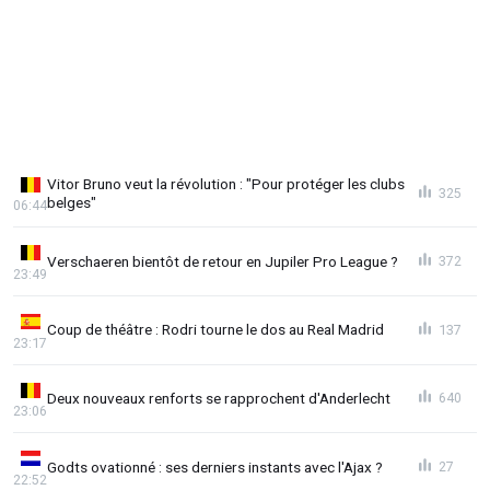
Vitor Bruno veut la révolution : "Pour protéger les clubs
325
belges"
06:44
Verschaeren bientôt de retour en Jupiler Pro League ?
372
23:49
Coup de théâtre : Rodri tourne le dos au Real Madrid
137
23:17
Deux nouveaux renforts se rapprochent d'Anderlecht
640
23:06
Godts ovationné : ses derniers instants avec l'Ajax ?
27
22:52