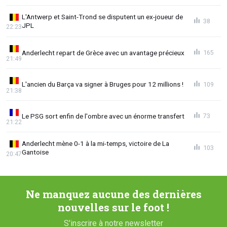
L'Antwerp et Saint-Trond se disputent un ex-joueur de
38
JPL
22:23
Anderlecht repart de Grèce avec un avantage précieux
165
21:49
L'ancien du Barça va signer à Bruges pour 12 millions !
109
21:38
Le PSG sort enfin de l'ombre avec un énorme transfert
73
21:22
Anderlecht mène 0-1 à la mi-temps, victoire de La
103
Gantoise
20:47
Ne manquez aucune des dernières
nouvelles sur le foot !
S'inscrire à notre newsletter