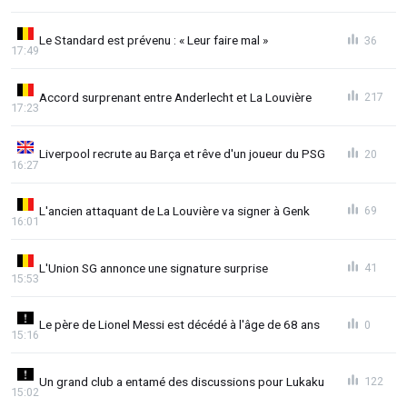
Le Standard est prévenu : « Leur faire mal »
36
17:49
Accord surprenant entre Anderlecht et La Louvière
217
17:23
Liverpool recrute au Barça et rêve d'un joueur du PSG
20
16:27
L'ancien attaquant de La Louvière va signer à Genk
69
16:01
L'Union SG annonce une signature surprise
41
15:53
Le père de Lionel Messi est décédé à l'âge de 68 ans
0
15:16
Un grand club a entamé des discussions pour Lukaku
122
15:02