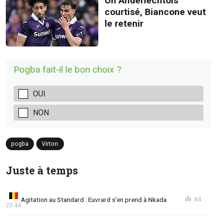
Un Anderlechtois
courtisé, Biancone veut
le retenir
Pogba fait-il le bon choix ?
OUI
NON
pogba
Virton
Juste à temps
Agitation au Standard : Euvrard s'en prend à Nkada
84
23:44