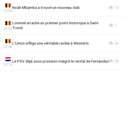
Noah Mbamba a trouvé un nouveau club
13
23:00
Lommel arrache un premier point historique à Saint-
7
Trond
22:52
L'Union inflige une véritable raclée à Westerlo
36
22:46
Le PSV déjà sous pression malgré le récital de Fernandez
28
22:16