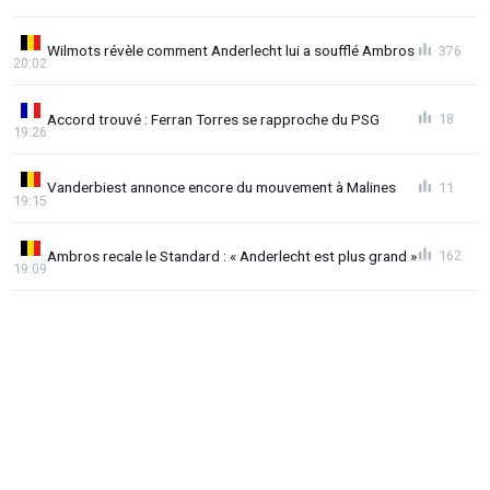
Wilmots révèle comment Anderlecht lui a soufflé Ambros
376
20:02
Accord trouvé : Ferran Torres se rapproche du PSG
18
19:26
Vanderbiest annonce encore du mouvement à Malines
11
19:15
Ambros recale le Standard : « Anderlecht est plus grand »
162
19:09