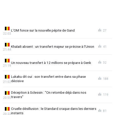
L'OM fonce sur la nouvelle pépite de Gand
27
22:03
Khalaili absent : un transfert majeur se précise à l'Union
41
21:44
Un nouveau transfert à 12 millions se prépare à Genk
32
21:19
Lukaku dit oui : son transfert entre dans sa phase
188
décisive
21:02
Déception à Sclessin : "On retombe déjà dans nos
119
travers"
20:55
Cruelle désillusion : le Standard craque dans les derniers
81
instants
20:22