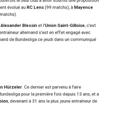
outefois le seul club à avoir soumis une proposition
ent évolué au
RC
Lens
(99 matchs), à
Mayence
matchs).
-
Alexander Blessin
et l'
Union Saint-Gilloise
, c'est
'entraîneur allemand s'est en effet engagé avec
emand de Bundesliga ce jeudi dans un communiqué
an Hürzeler
. Ce dernier est parvenu à faire
undesliga pour la première fois depuis 13 ans, et a
bion
, devenant à 31 ans le plus jeune entraîneur de