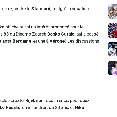
r de rejoindre le
Standard,
malgré la situation
eko
affiche aussi un intérêt prononcé pour le
ètre 88 du Dinamo Zagreb
Bosko Sutalo
, qui a passé
alanta Bergame
, et une à
Vérone
).Les discussions
 club croate,
Rijeka
en l'occurrence, pour deux
o Pasalic
, un ailier droit de 23 ans, et
Niko
.