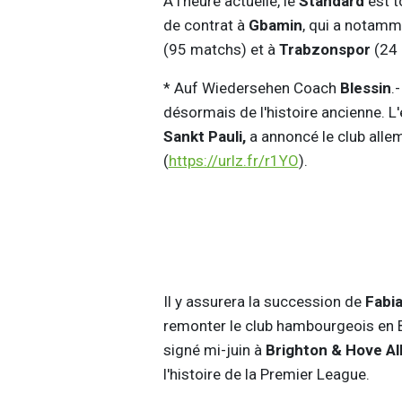
À l'heure actuelle, le
Standard
est t
de contrat à
Gbamin
, qui a notamm
(95 matchs) et à
Trabzonspor
(24 
* Auf Wiedersehen Coach
Blessin
.
désormais de l'histoire ancienne. L
Sankt Pauli,
a annoncé le club all
(
https://urlz.fr/r1YO
).
Il y assurera la succession de
Fabi
remonter le club hambourgeois en B
signé mi-juin à
Brighton & Hove Al
l'histoire de la Premier League.