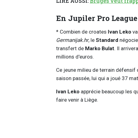
LIRE AUSSI:
Bruges veut frapp
En Jupiler Pro League
* Combien de croates
Ivan Leko
va-
Germanijak.hr
, le
Standard
négocie
transfert de
Marko Bulat
. Il arrive
millions d'euros.
Ce jeune milieu de terrain défensif 
saison passée, lui qui a joué 37 ma
Ivan Leko
apprécie beaucoup les q
faire venir à Liège.