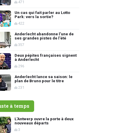
471
Un cas qui fait parler au Lotto
Park: vers la sortie?
422
Anderlecht abandonne l'une de
ses grandes pistes de l'été
357
Deux pépites françaises signent
à Anderlecht
296
Anderlecht lance sa saison: le
plan de Bruno pour le titre
231
uste à temps
L'Antwerp ouvre la porte à deux
nouveaux départs
3