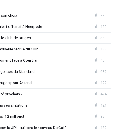
 son choix
77
alent offensif à Neerpede
150
 le Club de Bruges
88
ouvelle recrue du Club
188
moment face à Courtrai
45
xigences du Standard
689
 Bruges pour Arsenal
122
été prochain »
424
as ses ambitions
121
: 12 millions!
85
loser la JPL: qui sera le nouveau De Cat?
189