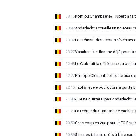
Koffi ou Chambaere? Hubert a fait
08:15
Anderlecht accueille un nouveau t
23:42
Lee réussit des débuts rêvés avec
23:32
Vanaken s'enflamme déjà pour la n
23:27
Le Club fait la différence au bon 
22:43
Philippe Clément se heurte aux e
22:27
Tzolis révèle pourquoi il a quitté
22:15
« Je ne quitterai pas Anderlecht l'
21:43
La recrue du Standard ne cache p
21:23
Gros coup en vue pour le FC Bruges
20:50
5 jeunes talents prêts à faire exp
20:39