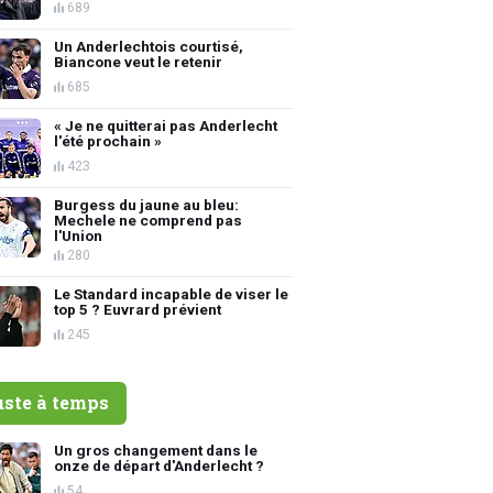
689
Un Anderlechtois courtisé,
Biancone veut le retenir
685
« Je ne quitterai pas Anderlecht
l'été prochain »
423
Burgess du jaune au bleu:
Mechele ne comprend pas
l'Union
280
Le Standard incapable de viser le
top 5 ? Euvrard prévient
245
uste à temps
Un gros changement dans le
onze de départ d'Anderlecht ?
54