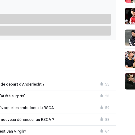
de départ d'Anderlecht ?
55
'ai été surpris"
28
o évoque les ambitions du RSCA
59
n nouveau défenseur au RSCA ?
88
st Jan Virgili?
64