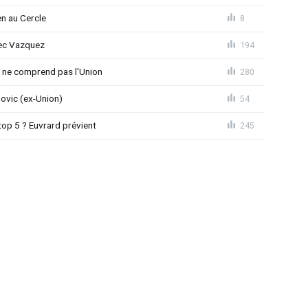
en au Cercle
8
vec Vazquez
194
e ne comprend pas l'Union
280
novic (ex-Union)
54
top 5 ? Euvrard prévient
245