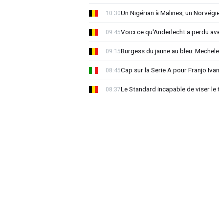
Un Nigérian à Malines, un Norvégi
10:30
Voici ce qu'Anderlecht a perdu a
09:45
Burgess du jaune au bleu: Mechel
09:15
Cap sur la Serie A pour Franjo Iva
08:45
Le Standard incapable de viser le 
08:37