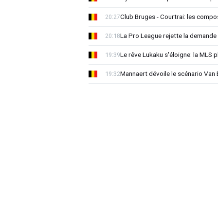
Club Bruges - Courtrai: les compo
20:27
La Pro League rejette la demande
20:18
Le rêve Lukaku s'éloigne: la MLS p
19:39
Mannaert dévoile le scénario Va
19:32