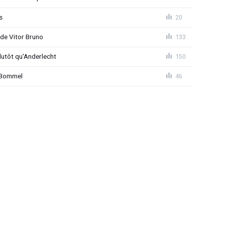
s
20
 de Vitor Bruno
133
lutôt qu'Anderlecht
150
n Bommel
46