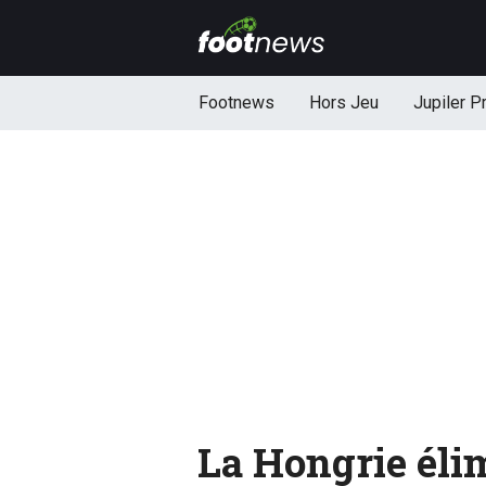
Footnews
Hors Jeu
Jupiler P
La Hongrie élim