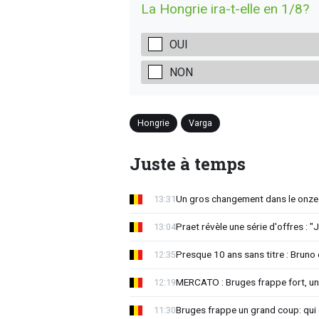
La Hongrie ira-t-elle en 1/8?
OUI
NON
Hongrie
Varga
Juste à temps
Un gros changement dans le onze 
13:31
Praet révèle une série d'offres : "J
13:04
Presque 10 ans sans titre : Brun
12:35
MERCATO : Bruges frappe fort, u
12:19
Bruges frappe un grand coup: qui e
11:30