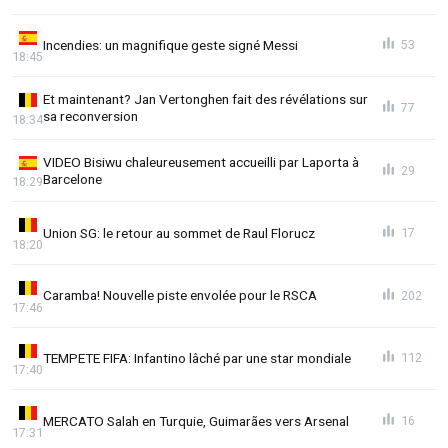
Incendies: un magnifique geste signé Messi
53
18:45
Et maintenant? Jan Vertonghen fait des révélations sur
77
sa reconversion
18:34
VIDEO Bisiwu chaleureusement accueilli par Laporta à
29
Barcelone
18:29
Union SG: le retour au sommet de Raul Florucz
17
18:20
Caramba! Nouvelle piste envolée pour le RSCA
202
17:46
TEMPETE FIFA: Infantino lâché par une star mondiale
112
17:40
MERCATO Salah en Turquie, Guimarães vers Arsenal
16
17:31