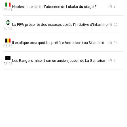
Naples : que cache l'absence de Lukaku du stage ?
9
07:21
La FIFA présente des excuses après l'initiative d'Infantino
22
06:52
Il explique pourquoi il a préféré Anderlecht au Standard
94
06:32
Les Rangers misent sur un ancien joueur de La Gantoise
8
23:42