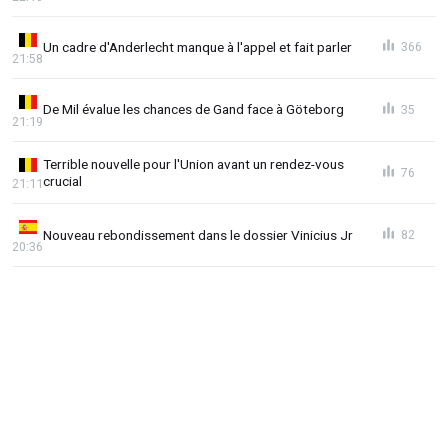
Un cadre d'Anderlecht manque à l'appel et fait parler
366
21:58
De Mil évalue les chances de Gand face à Göteborg
35
21:19
Terrible nouvelle pour l'Union avant un rendez-vous
76
crucial
21:11
Nouveau rebondissement dans le dossier Vinicius Jr
82
20:36