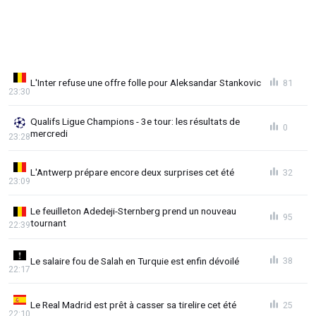
L'Inter refuse une offre folle pour Aleksandar Stankovic
81
23:30
Qualifs Ligue Champions - 3e tour: les résultats de
0
mercredi
23:28
L'Antwerp prépare encore deux surprises cet été
32
23:09
Le feuilleton Adedeji-Sternberg prend un nouveau
95
tournant
22:39
Le salaire fou de Salah en Turquie est enfin dévoilé
38
22:17
Le Real Madrid est prêt à casser sa tirelire cet été
25
22:10