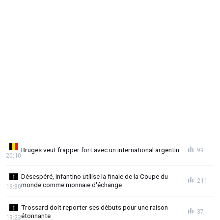
Bruges veut frapper fort avec un international argentin
99
20:10
Désespéré, Infantino utilise la finale de la Coupe du
211
monde comme monnaie d'échange
19:30
Trossard doit reporter ses débuts pour une raison
37
étonnante
19:23