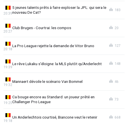
5 jeunes talents prêts à faire exploser la JPL: qui sera le
183
nouveau De Cat?
20:39
Club Bruges - Courtrai: les compos
20
20:27
La Pro League rejette la demande de Vitor Bruno
127
20:18
Le rêve Lukaku s'éloigne: la MLS plutôt qu'Anderlecht
148
19:39
Mannaert dévoile le scénario Van Bommel
46
19:32
Ca bouge encore au Standard: un joueur prêté en
73
Challenger Pro League
19:25
Un Anderlechtois courtisé, Biancone veut le retenir
668
19:18