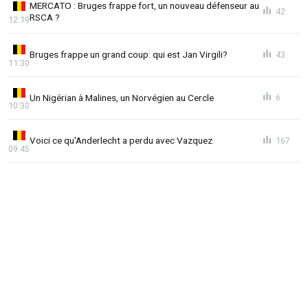
MERCATO : Bruges frappe fort, un nouveau défenseur au
42
RSCA ?
12:19
Bruges frappe un grand coup: qui est Jan Virgili?
43
11:30
Un Nigérian à Malines, un Norvégien au Cercle
6
10:30
Voici ce qu'Anderlecht a perdu avec Vazquez
167
09:45