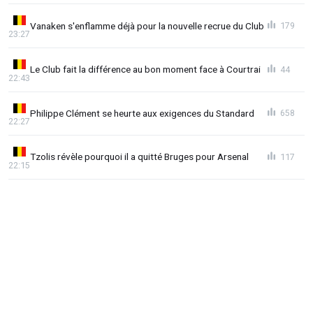
Vanaken s'enflamme déjà pour la nouvelle recrue du Club
179
23:27
Le Club fait la différence au bon moment face à Courtrai
44
22:43
Philippe Clément se heurte aux exigences du Standard
658
22:27
Tzolis révèle pourquoi il a quitté Bruges pour Arsenal
117
22:15