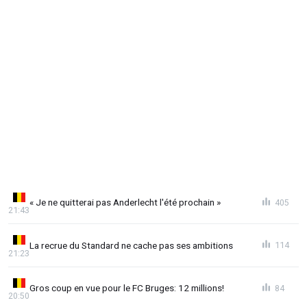
« Je ne quitterai pas Anderlecht l'été prochain »
405
21:43
La recrue du Standard ne cache pas ses ambitions
114
21:23
Gros coup en vue pour le FC Bruges: 12 millions!
84
20:50