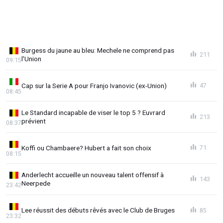
Burgess du jaune au bleu: Mechele ne comprend pas
211
l'Union
09:15
Cap sur la Serie A pour Franjo Ivanovic (ex-Union)
47
08:45
Le Standard incapable de viser le top 5 ? Euvrard
213
prévient
08:37
Koffi ou Chambaere? Hubert a fait son choix
71
08:15
Anderlecht accueille un nouveau talent offensif à
143
Neerpede
23:42
Lee réussit des débuts rêvés avec le Club de Bruges
85
23:32