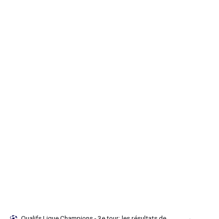
Qualifs Ligue Champions - 3e tour: les résultats de