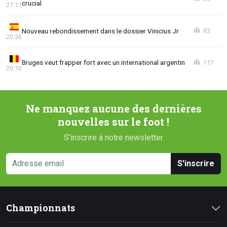
crucial
21:11
Nouveau rebondissement dans le dossier Vinicius Jr
83
20:36
Bruges veut frapper fort avec un international argentin
117
20:10
Ne manquez aucune des dernières
nouvelles sur le foot !
S'inscrire à notre newsletter
S'inscrire
Championnats