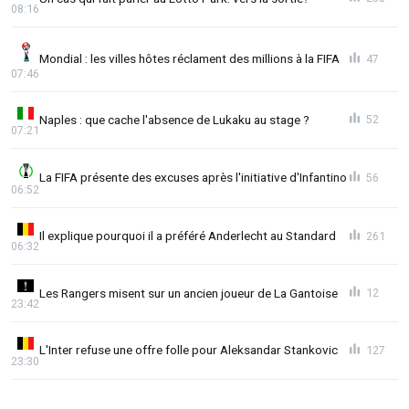
08:16
Mondial : les villes hôtes réclament des millions à la FIFA
47
07:46
Naples : que cache l'absence de Lukaku au stage ?
52
07:21
La FIFA présente des excuses après l'initiative d'Infantino
56
06:52
Il explique pourquoi il a préféré Anderlecht au Standard
261
06:32
Les Rangers misent sur un ancien joueur de La Gantoise
12
23:42
L'Inter refuse une offre folle pour Aleksandar Stankovic
127
23:30