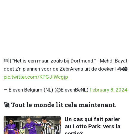
🆕 | "Het is een muur, zoals bij Dortmund." - Mehdi Bayat
doet z'n plannen voor de ZebrArena uit de doeken! 🦓🏟️
pic.twitter.com/KPGJIWcgjp
— Eleven Belgium (NL) (@ElevenBeNL)
February 8, 2024
🚀 Tout le monde lit cela maintenant.
Un cas qui fait parler
au Lotto Park: vers la
sortie?