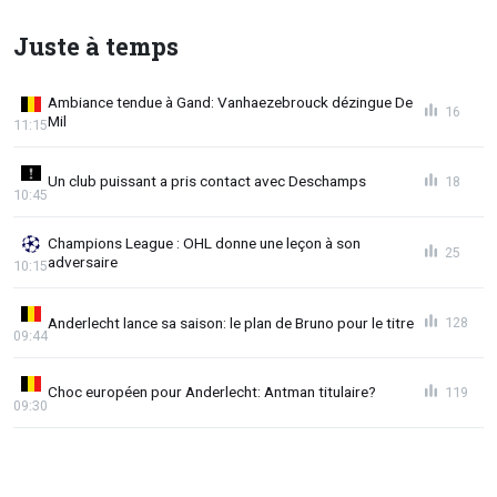
Juste à temps
Ambiance tendue à Gand: Vanhaezebrouck dézingue De
16
Mil
11:15
Un club puissant a pris contact avec Deschamps
18
10:45
Champions League : OHL donne une leçon à son
25
adversaire
10:15
Anderlecht lance sa saison: le plan de Bruno pour le titre
128
09:44
Choc européen pour Anderlecht: Antman titulaire?
119
09:30