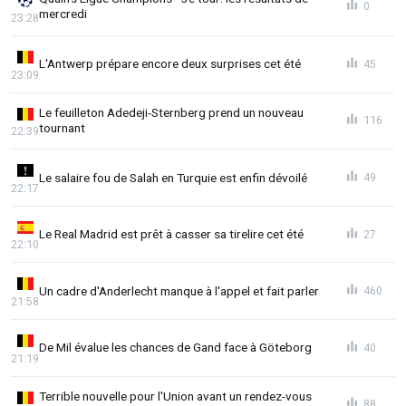
0
mercredi
23:28
L'Antwerp prépare encore deux surprises cet été
45
23:09
Le feuilleton Adedeji-Sternberg prend un nouveau
116
tournant
22:39
Le salaire fou de Salah en Turquie est enfin dévoilé
49
22:17
Le Real Madrid est prêt à casser sa tirelire cet été
27
22:10
Un cadre d'Anderlecht manque à l'appel et fait parler
460
21:58
De Mil évalue les chances de Gand face à Göteborg
40
21:19
Terrible nouvelle pour l'Union avant un rendez-vous
88