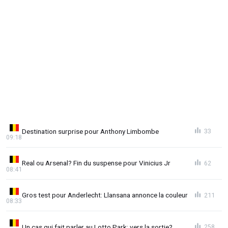
Destination surprise pour Anthony Limbombe
33
09:18
Real ou Arsenal? Fin du suspense pour Vinicius Jr
62
08:41
Gros test pour Anderlecht: Llansana annonce la couleur
211
08:33
Un cas qui fait parler au Lotto Park: vers la sortie?
258