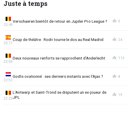
Juste à temps
Verschaeren bientôt de retour en Jupiler Pro League ?
0
23:49
Coup de théâtre : Rodri tourne le dos au Real Madrid
24
23:17
Deux nouveaux renforts se rapprochent d'Anderlecht
113
23:06
Godts ovationné : ses derniers instants avec l'Ajax ?
8
22:52
L'Antwerp et Saint-Trond se disputent un ex-joueur de
19
JPL
22:23