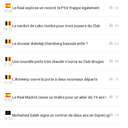
Le Real explose un record, le PSV frappe également
30
18:30
Le verdict de Leko tombe pour trois joueurs du Club
44
18:15
Le dossier Adedeji-Sternberg bascule enfin ?
60
17:57
Une nouvelle piste très chaude s'ouvre au Club Bruges
99
17:39
L'Antwerp ouvre la porte à deux nouveaux départs
19
17:18
Le Real Madrid casse sa tirelire pour un ailier de 19 ans !
15
16:55
Mohamed Salah signe un contrat de deux ans en SüperLig
14
16:20