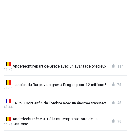
Anderlecht repart de Grèce avec un avantage précieux
114
21:49
L'ancien du Barça va signer à Bruges pour 12 millions !
75
21:38
Le PSG sort enfin de l'ombre avec un énorme transfert
45
21:22
Anderlecht mène 0-1 à la mi-temps, victoire de La
90
Gantoise
20:47