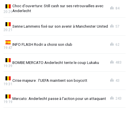
Choc d'ouverture: Still cash sur ses retrouvailles avec
84
Anderlecht
20:29
Senne Lammens fixé sur son avenir à Manchester United
57
20:21
INFO FLASH Rodri a choisi son club
62
19:47
BOMBE MERCATO Anderlecht tente le coup Lukaku
483
19:39
Crise majeure : l'UEFA maintient son boycott
43
19:31
Mercato: Anderlecht passe à l'action pour un attaquant
243
19:19