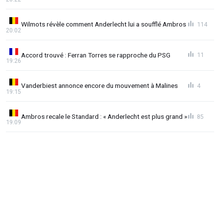
Wilmots révèle comment Anderlecht lui a soufflé Ambros
114
20:02
Accord trouvé : Ferran Torres se rapproche du PSG
11
19:26
Vanderbiest annonce encore du mouvement à Malines
4
19:15
Ambros recale le Standard : « Anderlecht est plus grand »
85
19:09