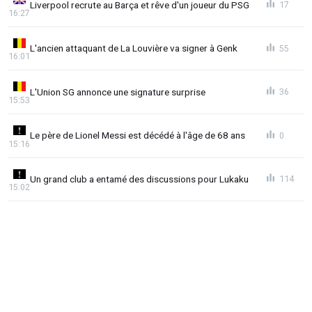
Liverpool recrute au Barça et rêve d'un joueur du PSG
17
16:27
L'ancien attaquant de La Louvière va signer à Genk
55
16:01
L'Union SG annonce une signature surprise
36
15:53
Le père de Lionel Messi est décédé à l'âge de 68 ans
0
15:16
Un grand club a entamé des discussions pour Lukaku
114
15:02