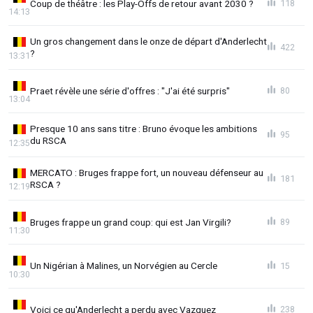
Coup de théâtre : les Play-Offs de retour avant 2030 ?
118
14:13
Un gros changement dans le onze de départ d'Anderlecht
422
?
13:31
Praet révèle une série d'offres : "J'ai été surpris"
80
13:04
Presque 10 ans sans titre : Bruno évoque les ambitions
95
du RSCA
12:35
MERCATO : Bruges frappe fort, un nouveau défenseur au
181
RSCA ?
12:19
Bruges frappe un grand coup: qui est Jan Virgili?
89
11:30
Un Nigérian à Malines, un Norvégien au Cercle
15
10:30
Voici ce qu'Anderlecht a perdu avec Vazquez
238