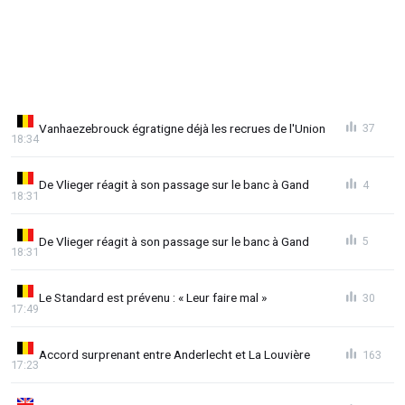
Vanhaezebrouck égratigne déjà les recrues de l'Union
37
18:34
De Vlieger réagit à son passage sur le banc à Gand
4
18:31
De Vlieger réagit à son passage sur le banc à Gand
5
18:31
Le Standard est prévenu : « Leur faire mal »
30
17:49
Accord surprenant entre Anderlecht et La Louvière
163
17:23