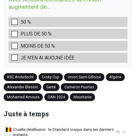
augmentent de...
50 %
PLUS DE 50 %
MOINS DE 50 %
JE N'EN AI AUCUNE IDÉE
RSC Anderlecht
Croky Cup
Union Saint-Gilloise
Algérie
Alexander Blessin
Santé
Cameron Puertas
Mohamed Amoura
CAN 2024
Mauritanie
Juste à temps
Cruelle désillusion : le Standard craque dans les derniers
20
instants
20:22