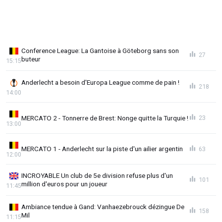
Conference League: La Gantoise à Göteborg sans son
27
buteur
15:15
Anderlecht a besoin d'Europa League comme de pain !
218
14:00
MERCATO 2 - Tonnerre de Brest: Nonge quitte la Turquie !
23
13:00
MERCATO 1 - Anderlecht sur la piste d'un ailier argentin
63
12:00
INCROYABLE Un club de 5e division refuse plus d'un
101
million d'euros pour un joueur
11:45
Ambiance tendue à Gand: Vanhaezebrouck dézingue De
158
Mil
11:15