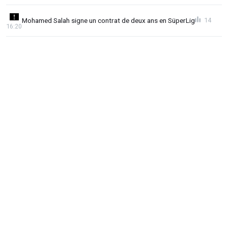
Mohamed Salah signe un contrat de deux ans en SüperLig
14
16:20