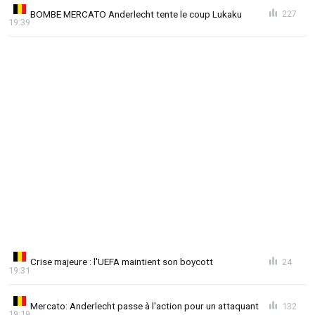
BOMBE MERCATO Anderlecht tente le coup Lukaku
227
19:39
Crise majeure : l'UEFA maintient son boycott
24
19:31
Mercato: Anderlecht passe à l'action pour un attaquant
132
19:19