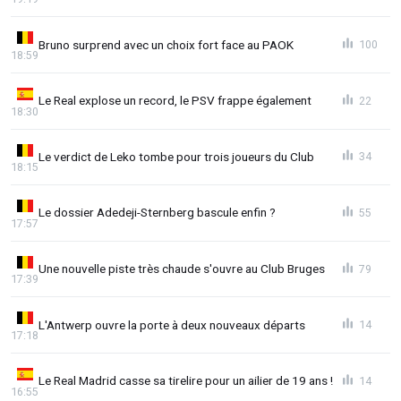
Bruno surprend avec un choix fort face au PAOK
100
18:59
Le Real explose un record, le PSV frappe également
22
18:30
Le verdict de Leko tombe pour trois joueurs du Club
34
18:15
Le dossier Adedeji-Sternberg bascule enfin ?
55
17:57
Une nouvelle piste très chaude s'ouvre au Club Bruges
79
17:39
L'Antwerp ouvre la porte à deux nouveaux départs
14
17:18
Le Real Madrid casse sa tirelire pour un ailier de 19 ans !
14
16:55