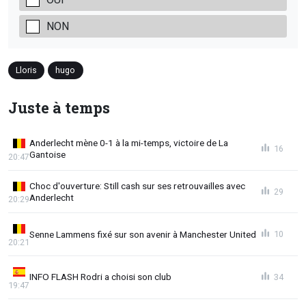
NON
Lloris
hugo
Juste à temps
Anderlecht mène 0-1 à la mi-temps, victoire de La
16
Gantoise
20:47
Choc d'ouverture: Still cash sur ses retrouvailles avec
29
Anderlecht
20:29
Senne Lammens fixé sur son avenir à Manchester United
10
20:21
INFO FLASH Rodri a choisi son club
34
19:47