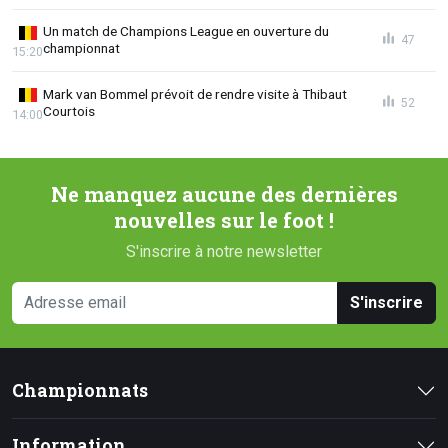
Un match de Champions League en ouverture du
47
championnat
15:20
Mark van Bommel prévoit de rendre visite à Thibaut
52
Courtois
14:00
Ne manquez aucune des dernières
nouvelles sur le foot !
S'inscrire à notre newsletter
S'inscrire
Championnats
Information