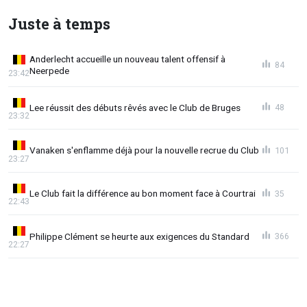
Juste à temps
Anderlecht accueille un nouveau talent offensif à
84
Neerpede
23:42
Lee réussit des débuts rêvés avec le Club de Bruges
48
23:32
Vanaken s'enflamme déjà pour la nouvelle recrue du Club
101
23:27
Le Club fait la différence au bon moment face à Courtrai
35
22:43
Philippe Clément se heurte aux exigences du Standard
366
22:27