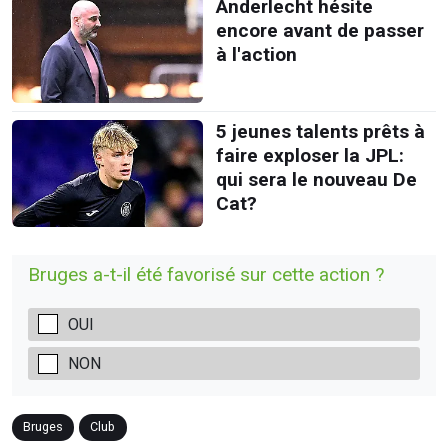
Anderlecht hésite
encore avant de passer
à l'action
5 jeunes talents prêts à
faire exploser la JPL:
qui sera le nouveau De
Cat?
Bruges a-t-il été favorisé sur cette action ?
OUI
NON
Bruges
Club