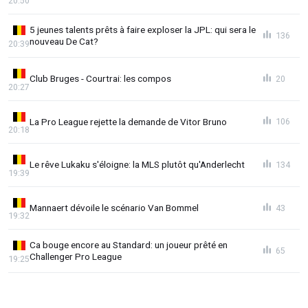
20:50
5 jeunes talents prêts à faire exploser la JPL: qui sera le
136
nouveau De Cat?
20:39
Club Bruges - Courtrai: les compos
20
20:27
La Pro League rejette la demande de Vitor Bruno
106
20:18
Le rêve Lukaku s'éloigne: la MLS plutôt qu'Anderlecht
134
19:39
Mannaert dévoile le scénario Van Bommel
43
19:32
Ca bouge encore au Standard: un joueur prêté en
65
Challenger Pro League
19:25