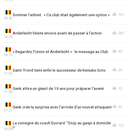
Sommer l'admet : « Ce club était également une option »
101
18:45
Anderlecht hésite encore avant de passer à l'action
287
18:29
« Regardez l'Union et Anderlecht » : le message au Club
93
18:15
Saint-Trond tient enfin le successeur de Keisuke Goto
29
17:50
Genk attire un géant de 19 ans pour préparer l'avenir
13
17:43
Genk crée la surprise avec l'arrivée d'un nouvel attaquant
30
17:27
La consigne du coach Euvrard: "Stop au gaspi à domicile
121
!"
16:30