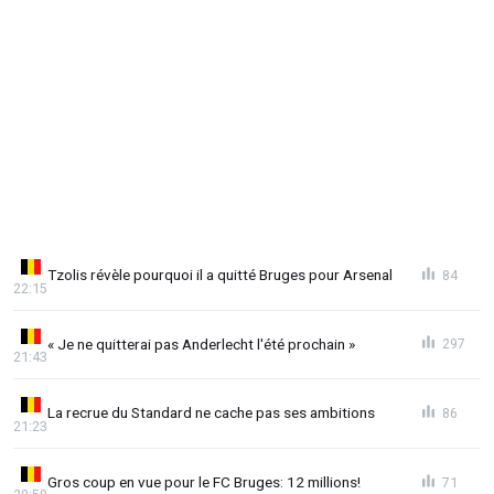
Tzolis révèle pourquoi il a quitté Bruges pour Arsenal
84
22:15
« Je ne quitterai pas Anderlecht l'été prochain »
297
21:43
La recrue du Standard ne cache pas ses ambitions
86
21:23
Gros coup en vue pour le FC Bruges: 12 millions!
71