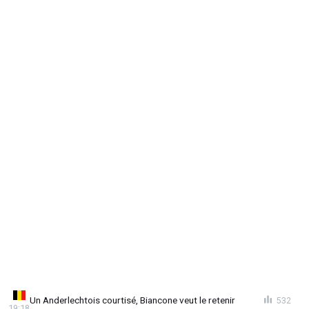
Un Anderlechtois courtisé, Biancone veut le retenir
532
19:18