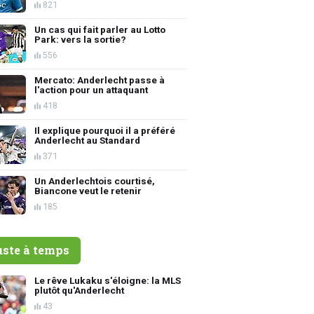
821
Un cas qui fait parler au Lotto
Park: vers la sortie?
556
Mercato: Anderlecht passe à
l'action pour un attaquant
418
Il explique pourquoi il a préféré
Anderlecht au Standard
371
Un Anderlechtois courtisé,
Biancone veut le retenir
185
uste à temps
Le rêve Lukaku s'éloigne: la MLS
plutôt qu'Anderlecht
43