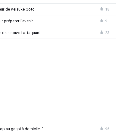
seur de Keisuke Goto
18
r préparer l'avenir
9
ée d'un nouvel attaquant
23
op au gaspi à domicile !"
96