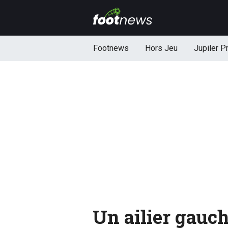
Footnews
Hors Jeu
Jupiler P
Un ailier gauch