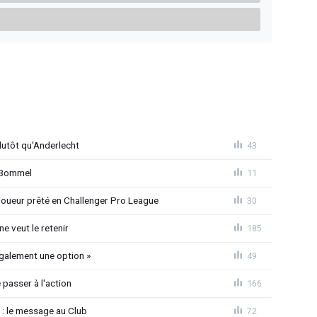
lutôt qu'Anderlecht
43
n Bommel
11
joueur prêté en Challenger Pro League
30
e veut le retenir
185
également une option »
49
passer à l'action
166
 : le message au Club
72