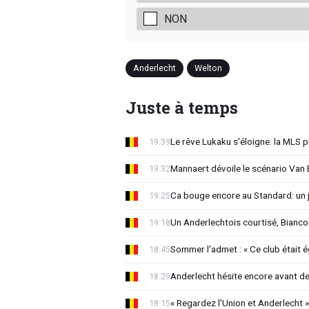
NON
Anderlecht
Welton
Juste à temps
Le rêve Lukaku s'éloigne: la MLS p
19:39
Mannaert dévoile le scénario Va
19:32
Ca bouge encore au Standard: un 
19:25
Un Anderlechtois courtisé, Biancon
19:18
Sommer l'admet : « Ce club était 
18:45
Anderlecht hésite encore avant de 
18:29
« Regardez l'Union et Anderlecht »
18:15