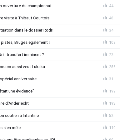
n ouverture du championnat
44
 visite à Thibaut Courtois
48
uation dans le dossier Rodri
34
pistes, Bruges également !
108
ri : transfert imminent ?
72
Monaco aussi veut Lukaku
286
spécial anniversaire
31
était une évidence"
199
ire d'Anderlecht
193
on soutien à Infantino
52
s s'en mêle
110
qui vont être appliquées en JPL
99