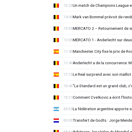
Un match de Champions League e
15:20
Mark van Bommel prévoit de rendre
14:00
MERCATO 2 – Retournement de sit
13:05
MERCATO 1 - Anderlecht sur deux 
12:05
Manchester City fixe le prix de Rod
11:45
Anderlecht a de la concurrence: 
11:40
Le Real surprend avec son maillot 
11:15
"Le Standard est un grand club, c'
10:46
Comment Cvetkovic a écrit l'histo
10:21
La fédération argentine apporte s
09:53
Transfert de Godts : Jorge Mende
09:30
Arbitrage : les règles du Mondial 
08:54