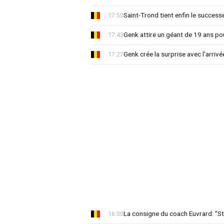
Saint-Trond tient enfin le succes
17:50
Genk attire un géant de 19 ans pou
17:43
Genk crée la surprise avec l'arriv
17:27
La consigne du coach Euvrard: "St
16:30