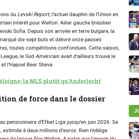
tions du
Levski Report
, l'actuel dauphin de l'Union en
tain intérêt pour Welton. Ailier gauche brésilien
evski Sofia. Depuis son arrivée en terre bulgare, la
marqué dix-sept buts et délivré onze passes
res, toutes compétitions confondues. Cette saison,
League, le Sud-Américain avait d'ailleurs trouvé le
 et l'Hapoel Beer Sheva.
éloigne: la MLS plutôt qu'Anderlecht
ition de force dans le dossier
J
 au pensionnaire d'Efbet Liga jusqu'en juin 2026. Sa
, estimée à deux millions d'euros. Rien n'oblige
gare de laisser filer Welton. A noter que l'ancien du