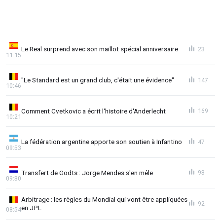
Le Real surprend avec son maillot spécial anniversaire
23
11:15
"Le Standard est un grand club, c'était une évidence"
147
10:46
Comment Cvetkovic a écrit l'histoire d'Anderlecht
169
10:21
La fédération argentine apporte son soutien à Infantino
47
09:53
Transfert de Godts : Jorge Mendes s'en mêle
93
09:30
Arbitrage : les règles du Mondial qui vont être appliquées
92
en JPL
08:54