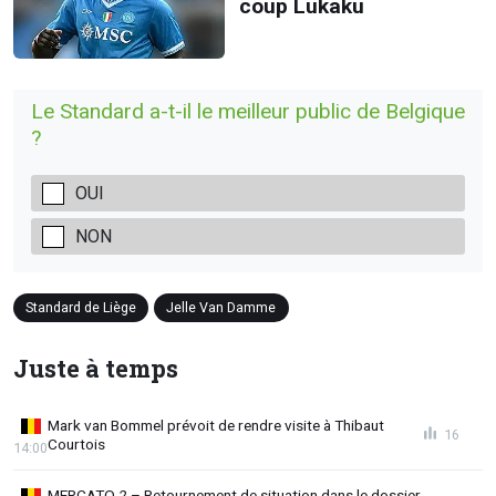
coup Lukaku
Le Standard a-t-il le meilleur public de Belgique
?
OUI
NON
Standard de Liège
Jelle Van Damme
Juste à temps
Mark van Bommel prévoit de rendre visite à Thibaut
16
Courtois
14:00
MERCATO 2 – Retournement de situation dans le dossier