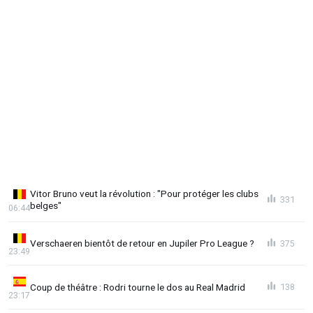
Vitor Bruno veut la révolution : "Pour protéger les clubs
331
belges"
06:44
Verschaeren bientôt de retour en Jupiler Pro League ?
375
23:49
Coup de théâtre : Rodri tourne le dos au Real Madrid
138
23:17