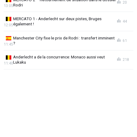
20
Rodri
13:05
MERCATO 1 - Anderlecht sur deux pistes, Bruges
44
également !
12:05
Manchester City fixe le prix de Rodri : transfert imminent
61
?
11:45
Anderlecht a de la concurrence: Monaco aussi veut
218
Lukaku
11:40