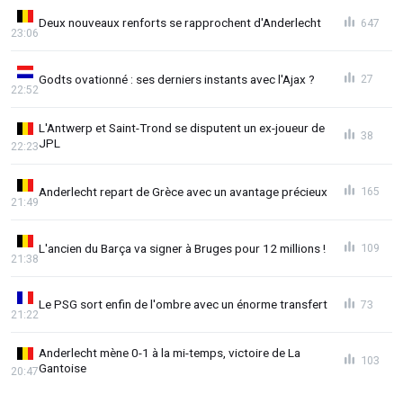
Deux nouveaux renforts se rapprochent d'Anderlecht
647
23:06
Godts ovationné : ses derniers instants avec l'Ajax ?
27
22:52
L'Antwerp et Saint-Trond se disputent un ex-joueur de
38
JPL
22:23
Anderlecht repart de Grèce avec un avantage précieux
165
21:49
L'ancien du Barça va signer à Bruges pour 12 millions !
109
21:38
Le PSG sort enfin de l'ombre avec un énorme transfert
73
21:22
Anderlecht mène 0-1 à la mi-temps, victoire de La
103
Gantoise
20:47