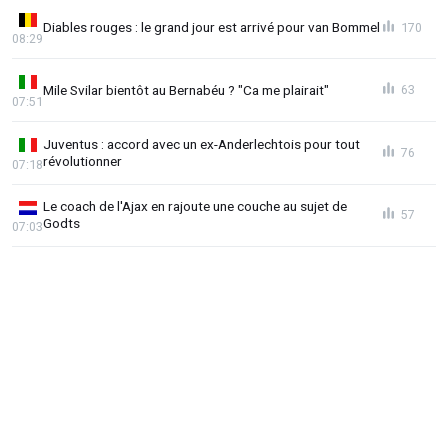
Diables rouges : le grand jour est arrivé pour van Bommel
170
08:29
Mile Svilar bientôt au Bernabéu ? "Ca me plairait"
63
07:51
Juventus : accord avec un ex-Anderlechtois pour tout
76
révolutionner
07:18
Le coach de l'Ajax en rajoute une couche au sujet de
57
Godts
07:03