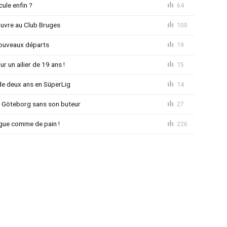
ule enfin ?
64
ouvre au Club Bruges
100
nouveaux départs
19
r un ailier de 19 ans !
15
e deux ans en SüperLig
14
à Göteborg sans son buteur
27
League comme de pain !
226