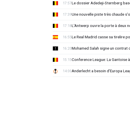
Le dossier Adedeji-Sternberg basc
17:57
Une nouvelle piste très chaude s'
17:39
L'Antwerp ouvre la porte à deux 
17:18
Le Real Madrid casse sa tirelire pou
16:55
Mohamed Salah signe un contrat d
16:20
Conference League: La Gantoise 
15:15
Anderlecht a besoin d'Europa 
14:00