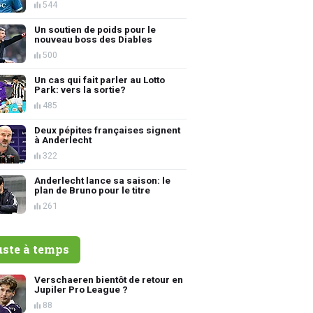
544
Un soutien de poids pour le
nouveau boss des Diables
500
Un cas qui fait parler au Lotto
Park: vers la sortie?
485
Deux pépites françaises signent
à Anderlecht
322
Anderlecht lance sa saison: le
plan de Bruno pour le titre
261
uste à temps
Verschaeren bientôt de retour en
Jupiler Pro League ?
88