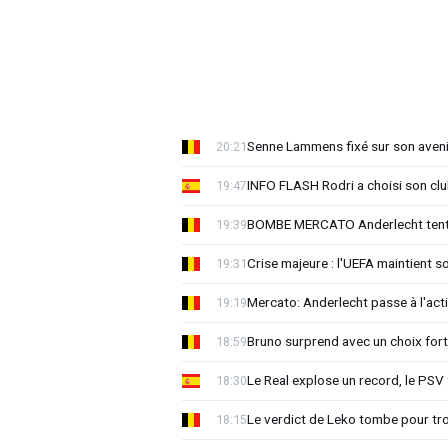
Senne Lammens fixé sur son aveni
20:21
INFO FLASH Rodri a choisi son cl
19:47
BOMBE MERCATO Anderlecht tente
19:39
Crise majeure : l'UEFA maintient s
19:31
Mercato: Anderlecht passe à l'act
19:19
Bruno surprend avec un choix for
18:59
Le Real explose un record, le PSV
18:30
Le verdict de Leko tombe pour tro
18:15