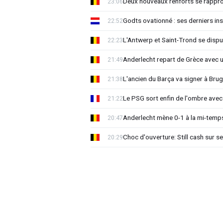
Deux nouveaux renforts se rappro
23:06
Godts ovationné : ses derniers ins
22:52
L'Antwerp et Saint-Trond se dispu
22:23
Anderlecht repart de Grèce avec 
21:49
L'ancien du Barça va signer à Brug
21:38
Le PSG sort enfin de l'ombre avec
21:22
Anderlecht mène 0-1 à la mi-temps
20:47
Choc d'ouverture: Still cash sur s
20:29