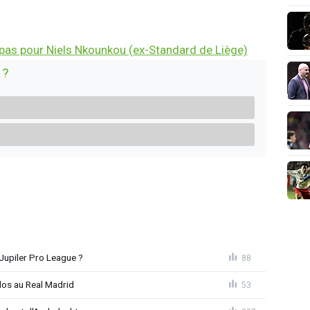
n pas pour Niels Nkounkou (ex-Standard de Liège)
 ?
Jupiler Pro League ?
88
dos au Real Madrid
53