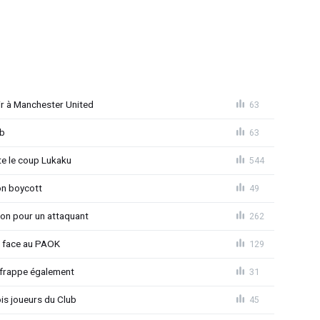
r à Manchester United
63
ub
63
 le coup Lukaku
544
on boycott
49
ion pour un attaquant
262
t face au PAOK
129
 frappe également
31
is joueurs du Club
45