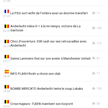
21:38
Le PSG sort enfin de l'ombre avec un énorme transfert
71
21:22
Anderlecht mène 0-1 à la mi-temps, victoire de La
100
Gantoise
20:47
Choc d'ouverture: Still cash sur ses retrouvailles avec
113
Anderlecht
20:29
Senne Lammens fixé sur son avenir à Manchester United
81
20:21
INFO FLASH Rodri a choisi son club
71
19:47
BOMBE MERCATO Anderlecht tente le coup Lukaku
705
19:39
Crise majeure : l'UEFA maintient son boycott
56
19:31