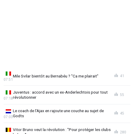
Mile Svilar bientôt au Bernabéu ? "Ca me plairait"
41
07:51
Juventus : accord avec un ex-Anderlechtois pour tout
55
révolutionner
07:18
Le coach de l'Ajax en rajoute une couche au sujet de
45
Godts
07:03
Vitor Bruno veut la révolution : "Pour protéger les clubs
280