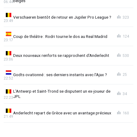
belges"
06:44
Verschaeren bientôt de retour en Jupiler Pro League ?
323
23:49
Coup de théâtre : Rodri tourne le dos au Real Madrid
124
23:17
Deux nouveaux renforts se rapprochent d'Anderlecht
530
23:06
Godts ovationné : ses derniers instants avec l'Ajax ?
25
22:52
L'Antwerp et Saint-Trond se disputent un ex-joueur de
34
JPL
22:23
Anderlecht repart de Grèce avec un avantage précieux
160
21:49