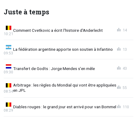
Juste à temps
Comment Cvetkovic a écrit l'histoire d'Anderlecht
14
10:21
La fédération argentine apporte son soutien à Infantino
13
09:53
Transfert de Godts : Jorge Mendes s'en mêle
43
09:30
Arbitrage : les règles du Mondial qui vont être appliquées
55
en JPL
08:54
Diables rouges : le grand jour est arrivé pour van Bommel
110
08:29