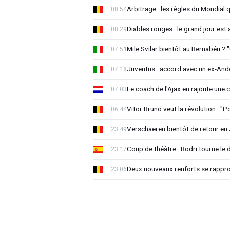
Arbitrage : les règles du Mondial 
08:54
Diables rouges : le grand jour est
08:29
Mile Svilar bientôt au Bernabéu ? "
07:51
Juventus : accord avec un ex-Ande
07:18
Le coach de l'Ajax en rajoute une
07:03
Vitor Bruno veut la révolution : "
06:44
Verschaeren bientôt de retour en 
23:49
Coup de théâtre : Rodri tourne le 
23:17
Deux nouveaux renforts se rappro
23:06