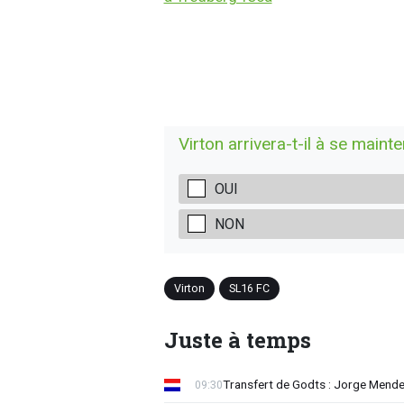
Virton arrivera-t-il à se maint
OUI
NON
Virton
SL16 FC
Juste à temps
Transfert de Godts : Jorge Mende
09:30