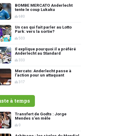
BOMBE MERCATO Anderlecht
tente le coup Lukaku
680
Un cas qui fait parler au Lotto
Park: vers la sortie?
503
Il explique pourquoi il a préféré
Anderlecht au Standard
333
Mercato: Anderlecht passe à
l'action pour un attaquant
317
uste à temps
Transfert de Godts : Jorge
Mendes s'en mêle
0
Arbitrage : les règles du Mondial