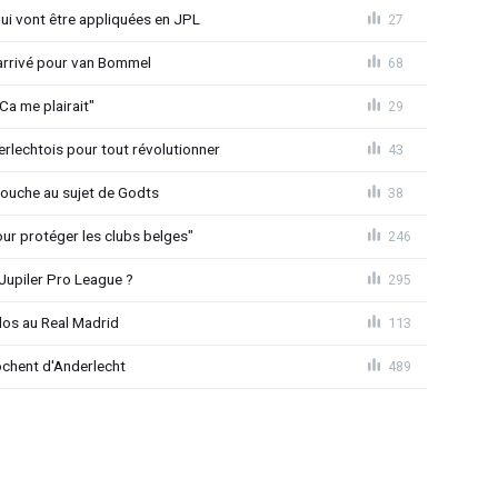
qui vont être appliquées en JPL
27
 arrivé pour van Bommel
68
Ca me plairait"
29
rlechtois pour tout révolutionner
43
 couche au sujet de Godts
38
Pour protéger les clubs belges"
246
Jupiler Pro League ?
295
dos au Real Madrid
113
chent d'Anderlecht
489