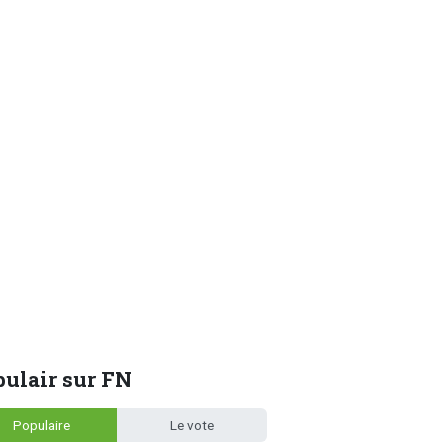
ulair sur FN
Populaire
Le vote