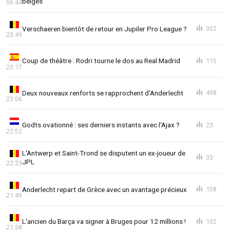
belges"
06:44
Verschaeren bientôt de retour en Jupiler Pro League ?
302
23:49
Coup de théâtre : Rodri tourne le dos au Real Madrid
115
23:17
Deux nouveaux renforts se rapprochent d'Anderlecht
498
23:06
Godts ovationné : ses derniers instants avec l'Ajax ?
23
22:52
L'Antwerp et Saint-Trond se disputent un ex-joueur de
33
JPL
22:23
Anderlecht repart de Grèce avec un avantage précieux
158
21:49
L'ancien du Barça va signer à Bruges pour 12 millions !
102
21:38