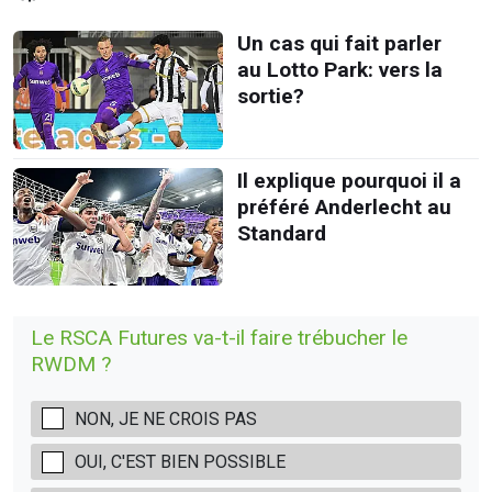
Un cas qui fait parler
au Lotto Park: vers la
sortie?
Il explique pourquoi il a
préféré Anderlecht au
Standard
Le RSCA Futures va-t-il faire trébucher le
RWDM ?
NON, JE NE CROIS PAS
OUI, C'EST BIEN POSSIBLE