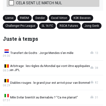
CELA SENT LE MATCH NUL
Lierse
RWDM
Dender
Excel Virton
KSK Beveren
Challenger Pro League
SL 16 FC
RSCA Futures
Jong Genk
Juste à temps
Transfert de Godts : Jorge Mendes s'en mêle
13
09:30
Arbitrage : les règles du Mondial qui vont être appliquées
38
en JPL
08:54
Diables rouges : le grand jour est arrivé pour van Bommel
82
08:29
Mile Svilar bientôt au Bernabéu ? "Ca me plairait"
31
07:51