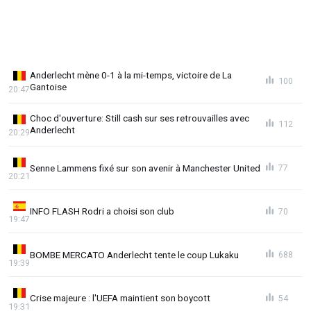
Anderlecht mène 0-1 à la mi-temps, victoire de La
100
Gantoise
20:47
Choc d'ouverture: Still cash sur ses retrouvailles avec
112
Anderlecht
20:29
Senne Lammens fixé sur son avenir à Manchester United
77
20:21
INFO FLASH Rodri a choisi son club
70
19:47
BOMBE MERCATO Anderlecht tente le coup Lukaku
688
19:39
Crise majeure : l'UEFA maintient son boycott
54
19:31