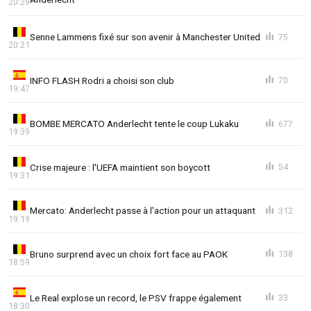
20:29
Senne Lammens fixé sur son avenir à Manchester United
75
20:21
INFO FLASH Rodri a choisi son club
70
19:47
BOMBE MERCATO Anderlecht tente le coup Lukaku
677
19:39
Crise majeure : l'UEFA maintient son boycott
54
19:31
Mercato: Anderlecht passe à l'action pour un attaquant
312
19:19
Bruno surprend avec un choix fort face au PAOK
138
18:59
Le Real explose un record, le PSV frappe également
33
18:30