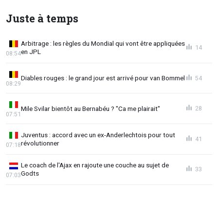
Juste à temps
Arbitrage : les règles du Mondial qui vont être appliquées
14
en JPL
08:54
Diables rouges : le grand jour est arrivé pour van Bommel
54
08:29
Mile Svilar bientôt au Bernabéu ? "Ca me plairait"
28
07:51
Juventus : accord avec un ex-Anderlechtois pour tout
41
révolutionner
07:18
Le coach de l'Ajax en rajoute une couche au sujet de
33
Godts
07:03