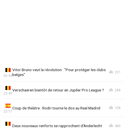
Vitor Bruno veut la révolution : "Pour protéger les clubs
231
belges"
06:44
Verschaeren bientôt de retour en Jupiler Pro League ?
288
23:49
Coup de théâtre : Rodri tourne le dos au Real Madrid
108
23:17
Deux nouveaux renforts se rapprochent d'Anderlecht
480