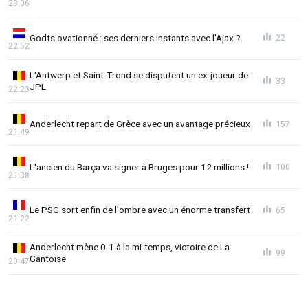
23:06
Godts ovationné : ses derniers instants avec l'Ajax ?
22
22:52
L'Antwerp et Saint-Trond se disputent un ex-joueur de
33
JPL
22:23
Anderlecht repart de Grèce avec un avantage précieux
157
21:49
L'ancien du Barça va signer à Bruges pour 12 millions !
100
21:38
Le PSG sort enfin de l'ombre avec un énorme transfert
65
21:22
Anderlecht mène 0-1 à la mi-temps, victoire de La
99
Gantoise
20:47