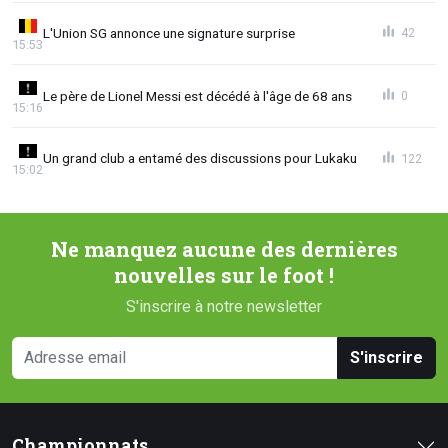
L'Union SG annonce une signature surprise
42
15:53
Le père de Lionel Messi est décédé à l'âge de 68 ans
0
15:16
Un grand club a entamé des discussions pour Lukaku
122
15:02
Ne manquez aucune des dernières
nouvelles sur le foot !
S'inscrire à notre newsletter
S'inscrire
Championnats