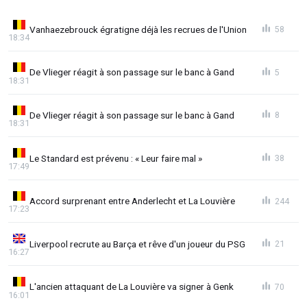
Vanhaezebrouck égratigne déjà les recrues de l'Union
58
18:34
De Vlieger réagit à son passage sur le banc à Gand
5
18:31
De Vlieger réagit à son passage sur le banc à Gand
8
18:31
Le Standard est prévenu : « Leur faire mal »
38
17:49
Accord surprenant entre Anderlecht et La Louvière
244
17:23
Liverpool recrute au Barça et rêve d'un joueur du PSG
21
16:27
L'ancien attaquant de La Louvière va signer à Genk
70
16:01