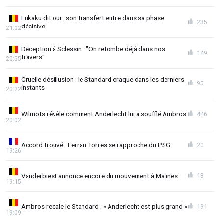
Lukaku dit oui : son transfert entre dans sa phase
235
décisive
21:02
Déception à Sclessin : "On retombe déjà dans nos
149
travers"
20:55
Cruelle désillusion : le Standard craque dans les derniers
95
instants
20:22
Wilmots révèle comment Anderlecht lui a soufflé Ambros
446
20:02
Accord trouvé : Ferran Torres se rapproche du PSG
20
19:26
Vanderbiest annonce encore du mouvement à Malines
13
19:15
Ambros recale le Standard : « Anderlecht est plus grand »
191
19:09