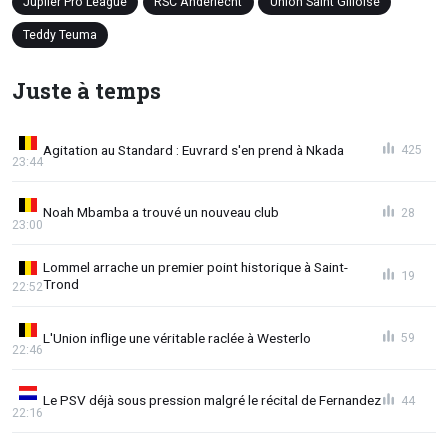
Jupiler Pro League
RSC Anderlecht
Union Saint Gilloise
Teddy Teuma
Juste à temps
Agitation au Standard : Euvrard s'en prend à Nkada
425
23:44
Noah Mbamba a trouvé un nouveau club
28
23:00
Lommel arrache un premier point historique à Saint-
19
Trond
22:52
L'Union inflige une véritable raclée à Westerlo
59
22:46
Le PSV déjà sous pression malgré le récital de Fernandez
44
22:16