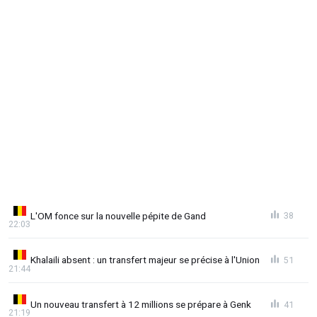
L'OM fonce sur la nouvelle pépite de Gand
38
22:03
Khalaili absent : un transfert majeur se précise à l'Union
51
21:44
Un nouveau transfert à 12 millions se prépare à Genk
41
21:19