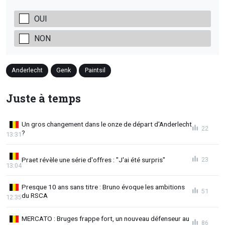
OUI
NON
Anderlecht
Genk
Paintsil
Juste à temps
Un gros changement dans le onze de départ d'Anderlecht
22
?
13:31
Praet révèle une série d'offres : "J'ai été surpris"
23
13:04
Presque 10 ans sans titre : Bruno évoque les ambitions
51
du RSCA
12:35
MERCATO : Bruges frappe fort, un nouveau défenseur au
86