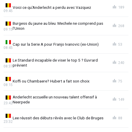
Voici ce qu'Anderlecht a perdu avec Vazquez
189
09:45
Burgess du jaune au bleu: Mechele ne comprend pas
268
l'Union
09:15
Cap sur la Serie A pour Franjo Ivanovic (ex-Union)
53
08:45
Le Standard incapable de viser le top 5 ? Euvrard
240
prévient
08:37
Koffi ou Chambaere? Hubert a fait son choix
75
08:15
Anderlecht accueille un nouveau talent offensif à
149
Neerpede
23:42
Lee réussit des débuts rêvés avec le Club de Bruges
88
23:32