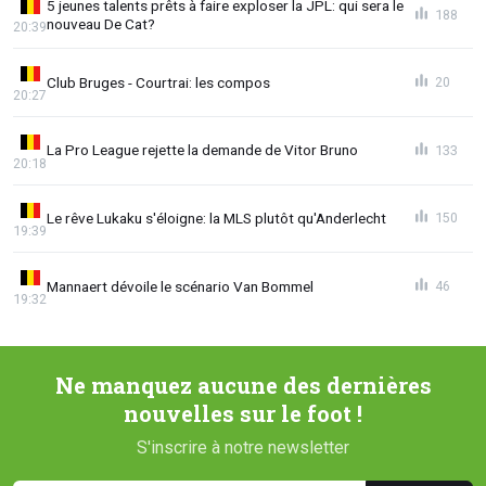
5 jeunes talents prêts à faire exploser la JPL: qui sera le
188
nouveau De Cat?
20:39
Club Bruges - Courtrai: les compos
20
20:27
La Pro League rejette la demande de Vitor Bruno
133
20:18
Le rêve Lukaku s'éloigne: la MLS plutôt qu'Anderlecht
150
19:39
Mannaert dévoile le scénario Van Bommel
46
19:32
Ne manquez aucune des dernières
nouvelles sur le foot !
S'inscrire à notre newsletter