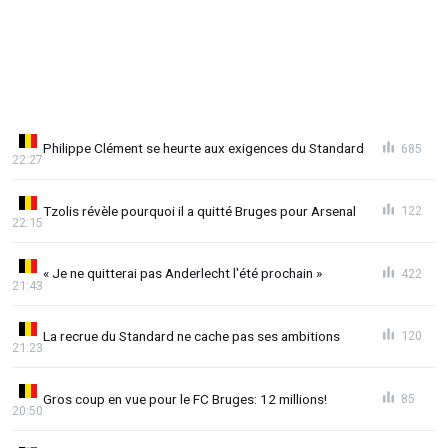
Philippe Clément se heurte aux exigences du Standard
685
22:27
Tzolis révèle pourquoi il a quitté Bruges pour Arsenal
122
22:15
« Je ne quitterai pas Anderlecht l'été prochain »
422
21:43
La recrue du Standard ne cache pas ses ambitions
120
21:23
Gros coup en vue pour le FC Bruges: 12 millions!
85
20:50