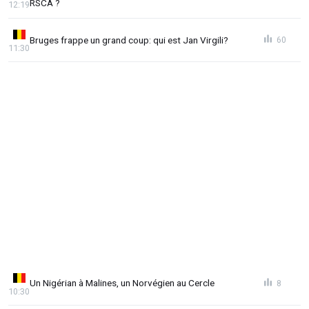
RSCA ?
12:19
Bruges frappe un grand coup: qui est Jan Virgili?
60
11:30
Un Nigérian à Malines, un Norvégien au Cercle
8
10:30