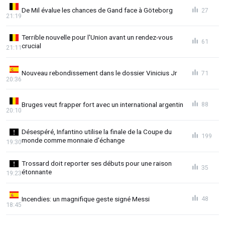
De Mil évalue les chances de Gand face à Göteborg
27
21:19
Terrible nouvelle pour l'Union avant un rendez-vous
61
crucial
21:11
Nouveau rebondissement dans le dossier Vinicius Jr
71
20:36
Bruges veut frapper fort avec un international argentin
88
20:10
Désespéré, Infantino utilise la finale de la Coupe du
199
monde comme monnaie d'échange
19:30
Trossard doit reporter ses débuts pour une raison
35
étonnante
19:23
Incendies: un magnifique geste signé Messi
48
18:45