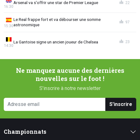
Arsenal va s'offrir une star de Premier League
22
16:30
Le Real frappe fort et va débourser une somme
97
astronomique
15:30
La Gantoise signe un ancien joueur de Chelsea
23
14:30
Ne manquez aucune des dernières
nouvelles sur le foot !
S'inscrire à notre newsletter
S'inscrire
Championnats