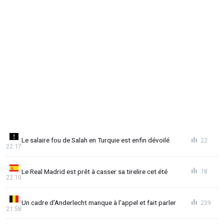
Le salaire fou de Salah en Turquie est enfin dévoilé
22
22:17
Le Real Madrid est prêt à casser sa tirelire cet été
18
22:10
Un cadre d'Anderlecht manque à l'appel et fait parler
239
21:58