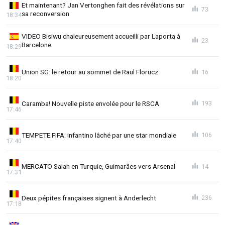
Et maintenant? Jan Vertonghen fait des révélations sur
73
sa reconversion
18:34
VIDEO Bisiwu chaleureusement accueilli par Laporta à
23
Barcelone
18:29
Union SG: le retour au sommet de Raul Florucz
16
18:20
Caramba! Nouvelle piste envolée pour le RSCA
193
17:46
TEMPETE FIFA: Infantino lâché par une star mondiale
106
17:40
MERCATO Salah en Turquie, Guimarães vers Arsenal
14
17:31
Deux pépites françaises signent à Anderlecht
236
17:18