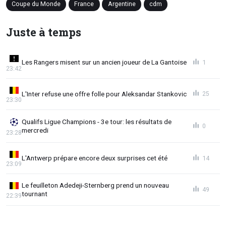
Coupe du Monde
France
Argentine
cdm
Juste à temps
Les Rangers misent sur un ancien joueur de La Gantoise
1
23:42
L'Inter refuse une offre folle pour Aleksandar Stankovic
25
23:30
Qualifs Ligue Champions - 3e tour: les résultats de
0
mercredi
23:28
L'Antwerp prépare encore deux surprises cet été
14
23:09
Le feuilleton Adedeji-Sternberg prend un nouveau
49
tournant
22:39