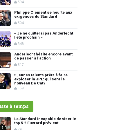
594
Philippe Clément se heurte aux
exigences du Standard
504
« Je ne quitterai pas Anderlecht
l'été prochain »
348
Anderlecht hésite encore avant
de passer à l'action
317
5 jeunes talents prêts à faire
exploser la JPL: qui sera le
nouveau De Cat?
159
uste à temps
Le Standard incapable de viser le
top 5 ? Euvrard prévient
79