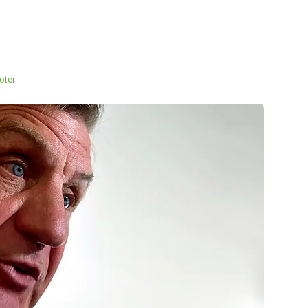
s
oter