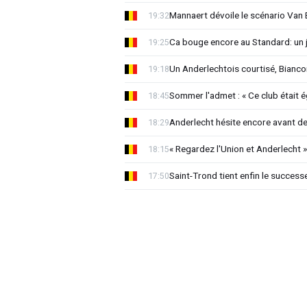
Mannaert dévoile le scénario Va
19:32
Ca bouge encore au Standard: un 
19:25
Un Anderlechtois courtisé, Biancon
19:18
Sommer l'admet : « Ce club était 
18:45
Anderlecht hésite encore avant de 
18:29
« Regardez l'Union et Anderlecht »
18:15
Saint-Trond tient enfin le succes
17:50