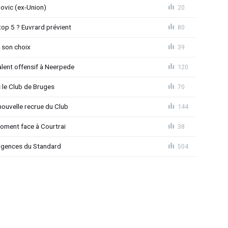
novic (ex-Union)
20
top 5 ? Euvrard prévient
80
 son choix
39
alent offensif à Neerpede
120
 le Club de Bruges
70
ouvelle recrue du Club
144
moment face à Courtrai
38
xigences du Standard
504