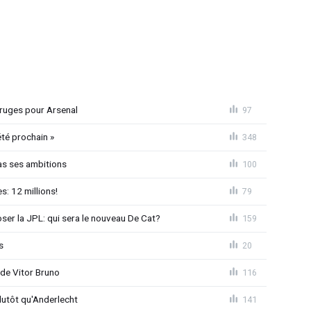
 Bruges pour Arsenal
97
été prochain »
348
as ses ambitions
100
: 12 millions!
79
loser la JPL: qui sera le nouveau De Cat?
159
s
20
 de Vitor Bruno
116
lutôt qu'Anderlecht
141