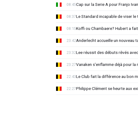
Cap sur la Serie A pour Franjo Iva
08:45
Le Standard incapable de viser le 
08:37
Koffi ou Chambaere? Hubert a fait
08:15
Anderlecht accueille un nouveau t
23:42
Lee réussit des débuts rêvés avec
23:32
Vanaken s'enflamme déjà pour la n
23:27
Le Club fait la différence au bon 
22:43
Philippe Clément se heurte aux e
22:27