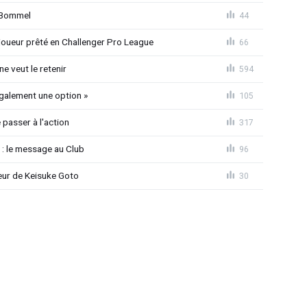
n Bommel
44
joueur prêté en Challenger Pro League
66
e veut le retenir
594
également une option »
105
passer à l'action
317
 : le message au Club
96
seur de Keisuke Goto
30