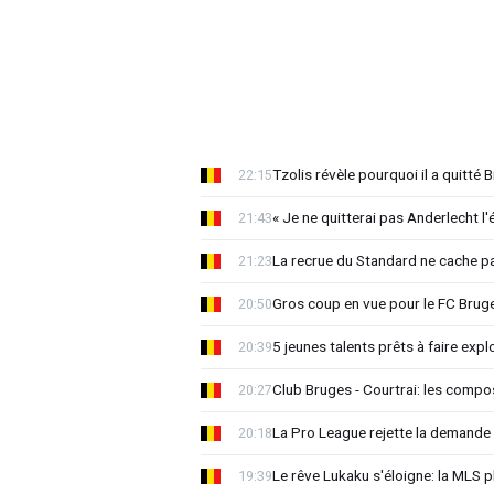
Tzolis révèle pourquoi il a quitté
22:15
« Je ne quitterai pas Anderlecht l'
21:43
La recrue du Standard ne cache p
21:23
Gros coup en vue pour le FC Bruges
20:50
5 jeunes talents prêts à faire exp
20:39
Club Bruges - Courtrai: les compo
20:27
La Pro League rejette la demande
20:18
Le rêve Lukaku s'éloigne: la MLS p
19:39