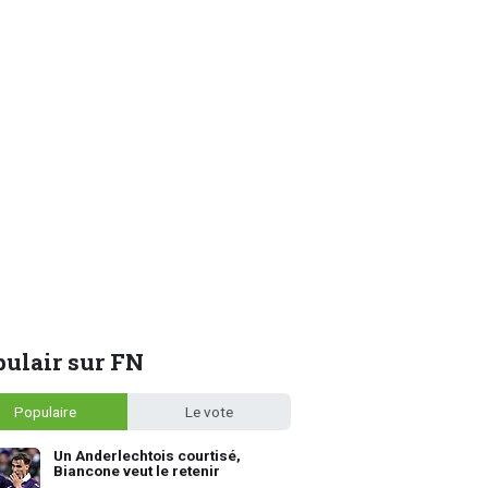
ulair sur FN
Populaire
Le vote
Un Anderlechtois courtisé,
Biancone veut le retenir