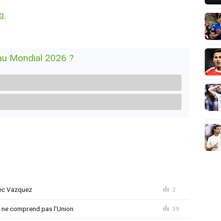
ng
au Mondial 2026 ?
vec Vazquez
2
e ne comprend pas l'Union
39