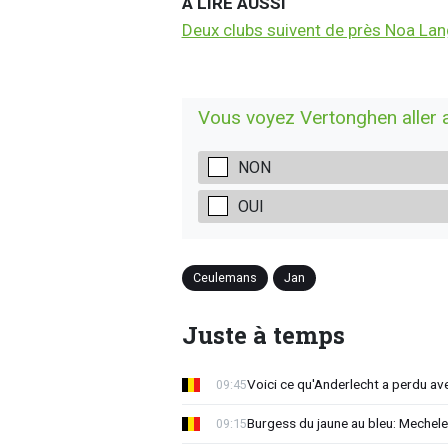
A LIRE AUSSI
Deux clubs suivent de près Noa La
Vous voyez Vertonghen aller 
NON
OUI
Ceulemans
Jan
Juste à temps
Voici ce qu'Anderlecht a perdu a
09:45
Burgess du jaune au bleu: Mechel
09:15