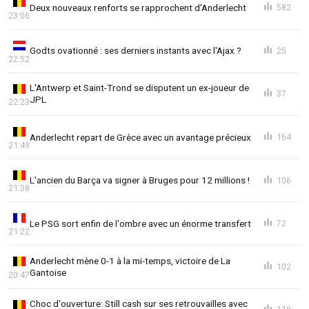
Deux nouveaux renforts se rapprochent d'Anderlecht
582
23:06
Godts ovationné : ses derniers instants avec l'Ajax ?
25
22:52
L'Antwerp et Saint-Trond se disputent un ex-joueur de
37
JPL
22:23
Anderlecht repart de Grèce avec un avantage précieux
164
21:49
L'ancien du Barça va signer à Bruges pour 12 millions !
106
21:38
Le PSG sort enfin de l'ombre avec un énorme transfert
72
21:22
Anderlecht mène 0-1 à la mi-temps, victoire de La
102
Gantoise
20:47
Choc d'ouverture: Still cash sur ses retrouvailles avec