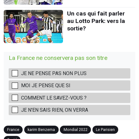
Un cas qui fait parler
au Lotto Park: vers la
sortie?
La France ne conservera pas son titre
JE NE PENSE PAS NON PLUS
MOI JE PENSE QUE SI
COMMENT LE SAVEZ-VOUS ?
JE N'EN SAIS RIEN, ON VERRA
France
karim Benzema
Mondial 2022
Le Parisien