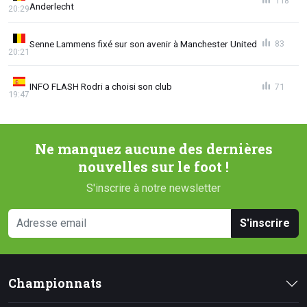
118
Anderlecht
20:29
Senne Lammens fixé sur son avenir à Manchester United
83
20:21
INFO FLASH Rodri a choisi son club
71
19:47
Ne manquez aucune des dernières
nouvelles sur le foot !
S'inscrire à notre newsletter
S'inscrire
Championnats