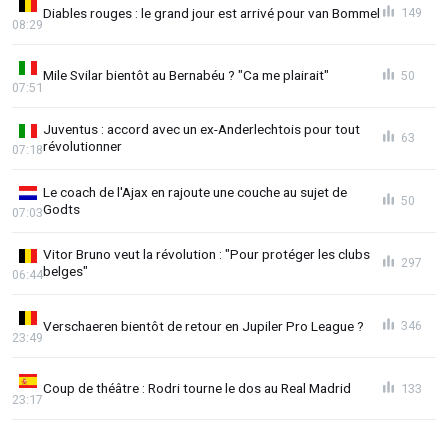
Diables rouges : le grand jour est arrivé pour van Bommel
149
08:29
Mile Svilar bientôt au Bernabéu ? "Ca me plairait"
50
07:51
Juventus : accord avec un ex-Anderlechtois pour tout
63
révolutionner
07:18
Le coach de l'Ajax en rajoute une couche au sujet de
50
Godts
07:03
Vitor Bruno veut la révolution : "Pour protéger les clubs
297
belges"
06:44
Verschaeren bientôt de retour en Jupiler Pro League ?
346
23:49
Coup de théâtre : Rodri tourne le dos au Real Madrid
133
23:17