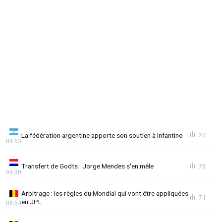
La fédération argentine apporte son soutien à Infantino
27
09:53
Transfert de Godts : Jorge Mendes s'en mêle
73
09:30
Arbitrage : les règles du Mondial qui vont être appliquées
71
en JPL
08:54