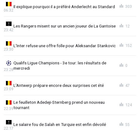
Il explique pourquoi il a préféré Anderlecht au Standard
303
06:32
Les Rangers misent sur un ancien joueur de La Gantoise
12
23:42
L'Inter refuse une offre folle pour Aleksandar Stankovic
152
23:30
Qualifs Ligue Champions - 3e tour: les résultats de
0
mercredi
23:28
L'Antwerp prépare encore deux surprises cet été
47
23:09
Le feuilleton Adedeji-Sternberg prend un nouveau
124
tournant
22:39
Le salaire fou de Salah en Turquie est enfin dévoilé
55
22:17