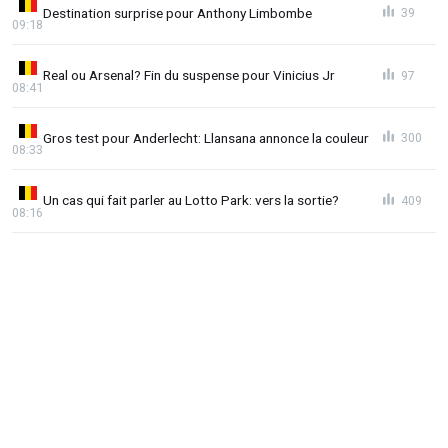
Destination surprise pour Anthony Limbombe
39
09:18
Real ou Arsenal? Fin du suspense pour Vinicius Jr
97
08:41
Gros test pour Anderlecht: Llansana annonce la couleur
300
08:33
Un cas qui fait parler au Lotto Park: vers la sortie?
409
08:16