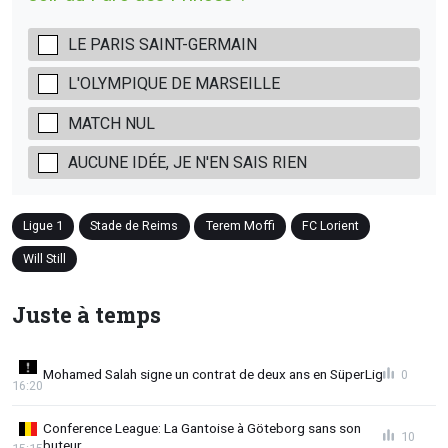
LE PARIS SAINT-GERMAIN
L'OLYMPIQUE DE MARSEILLE
MATCH NUL
AUCUNE IDÉE, JE N'EN SAIS RIEN
Ligue 1
Stade de Reims
Terem Moffi
FC Lorient
Will Still
Juste à temps
Mohamed Salah signe un contrat de deux ans en SüperLig
0
16:20
Conference League: La Gantoise à Göteborg sans son
10
buteur