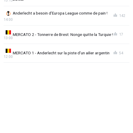
15:15
Anderlecht a besoin d'Europa League comme de pain !
142
14:00
MERCATO 2 - Tonnerre de Brest: Nonge quitte la Turquie !
17
13:00
MERCATO 1 - Anderlecht sur la piste d'un ailier argentin
54
12:00