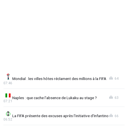
Mondial : les villes hôtes réclament des millions à la FIFA
64
07:46
Naples : que cache l'absence de Lukaku au stage ?
63
07:21
La FIFA présente des excuses après l'initiative d'Infantino
66
06:52