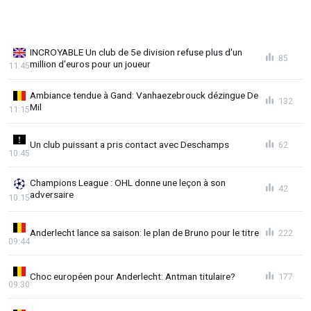
INCROYABLE Un club de 5e division refuse plus d'un
85
million d'euros pour un joueur
11:45
Ambiance tendue à Gand: Vanhaezebrouck dézingue De
132
Mil
11:15
Un club puissant a pris contact avec Deschamps
62
10:45
Champions League : OHL donne une leçon à son
42
adversaire
10:15
Anderlecht lance sa saison: le plan de Bruno pour le titre
222
09:44
Choc européen pour Anderlecht: Antman titulaire?
177
09:30