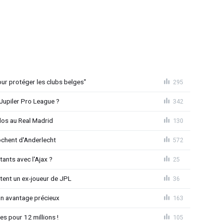
Pour protéger les clubs belges"
295
Jupiler Pro League ?
342
dos au Real Madrid
130
chent d'Anderlecht
572
tants avec l'Ajax ?
25
tent un ex-joueur de JPL
36
un avantage précieux
163
es pour 12 millions !
105