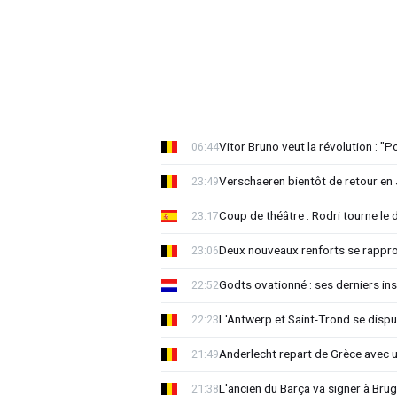
Vitor Bruno veut la révolution : "
06:44
Verschaeren bientôt de retour en 
23:49
Coup de théâtre : Rodri tourne le 
23:17
Deux nouveaux renforts se rappro
23:06
Godts ovationné : ses derniers ins
22:52
L'Antwerp et Saint-Trond se dispu
22:23
Anderlecht repart de Grèce avec 
21:49
L'ancien du Barça va signer à Brug
21:38