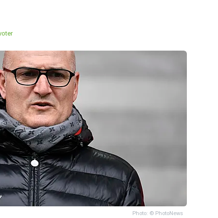
oter
Photo: © PhotoNews