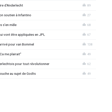
ire d'Anderlecht
89
on soutien à Infantino
27
s s'en mêle
68
qui vont être appliquées en JPL
67
 arrivé pour van Bommel
138
Ca me plairait"
49
rlechtois pour tout révolutionner
62
 couche au sujet de Godts
49