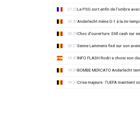
Le PSG sort enfin de l'ombre avec
21:22
Anderlecht mène 0-1 à la mi-temps
20:47
Choc d'ouverture: Still cash sur s
20:29
Senne Lammens fixé sur son aveni
20:21
INFO FLASH Rodri a choisi son cl
19:47
BOMBE MERCATO Anderlecht tente
19:39
Crise majeure : l'UEFA maintient s
19:31