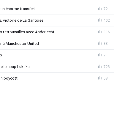
 un énorme transfert
72
, victoire de La Gantoise
102
es retrouvailles avec Anderlecht
116
r à Manchester United
83
ub
71
 le coup Lukaku
723
on boycott
58