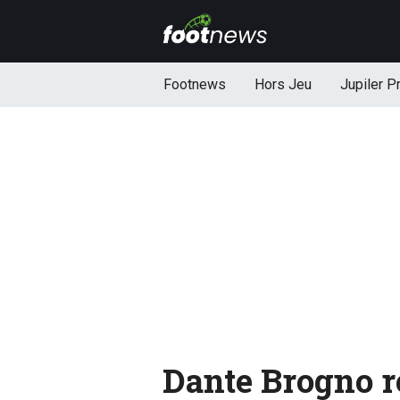
Footnews
Hors Jeu
Jupiler P
Dante Brogno r