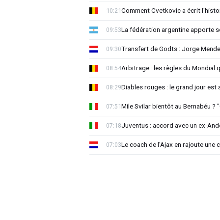
Comment Cvetkovic a écrit l'histo
10:21
La fédération argentine apporte s
09:53
Transfert de Godts : Jorge Mende
09:30
Arbitrage : les règles du Mondial 
08:54
Diables rouges : le grand jour est
08:29
Mile Svilar bientôt au Bernabéu ? "
07:51
Juventus : accord avec un ex-Ande
07:18
Le coach de l'Ajax en rajoute une
07:03