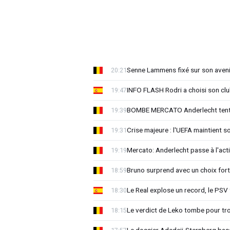
Senne Lammens fixé sur son aveni
20:21
INFO FLASH Rodri a choisi son cl
19:47
BOMBE MERCATO Anderlecht tente
19:39
Crise majeure : l'UEFA maintient s
19:31
Mercato: Anderlecht passe à l'act
19:19
Bruno surprend avec un choix for
18:59
Le Real explose un record, le PSV
18:30
Le verdict de Leko tombe pour tro
18:15