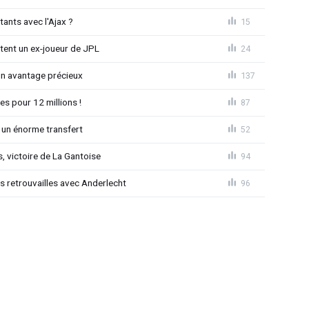
tants avec l'Ajax ?
15
tent un ex-joueur de JPL
24
un avantage précieux
137
es pour 12 millions !
87
 un énorme transfert
52
, victoire de La Gantoise
94
es retrouvailles avec Anderlecht
96