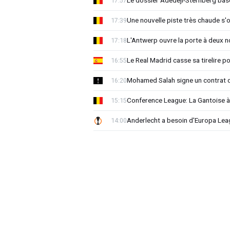
Le dossier Adedeji-Sternberg basc
17:57
Une nouvelle piste très chaude s'
17:39
L'Antwerp ouvre la porte à deux 
17:18
Le Real Madrid casse sa tirelire pou
16:55
Mohamed Salah signe un contrat d
16:20
Conference League: La Gantoise 
15:15
Anderlecht a besoin d'Europa 
14:00