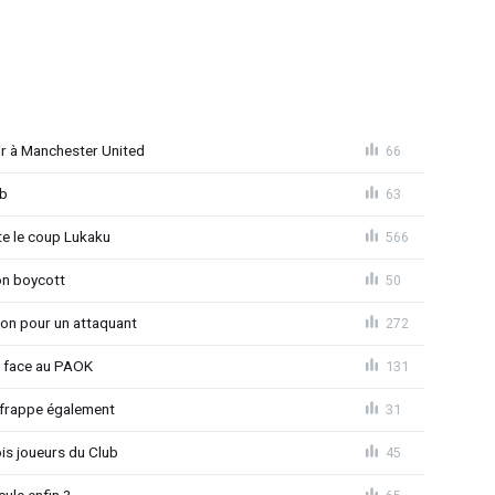
r à Manchester United
66
ub
63
 le coup Lukaku
566
on boycott
50
ion pour un attaquant
272
t face au PAOK
131
 frappe également
31
is joueurs du Club
45