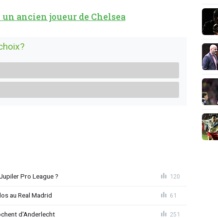
 un ancien joueur de Chelsea
choix?
Jupiler Pro League ?
120
dos au Real Madrid
61
chent d'Anderlecht
251