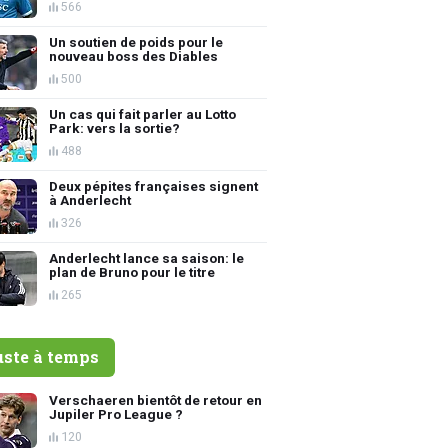
566
Un soutien de poids pour le
nouveau boss des Diables
500
Un cas qui fait parler au Lotto
Park: vers la sortie?
488
Deux pépites françaises signent
à Anderlecht
326
Anderlecht lance sa saison: le
plan de Bruno pour le titre
265
uste à temps
Verschaeren bientôt de retour en
Jupiler Pro League ?
120