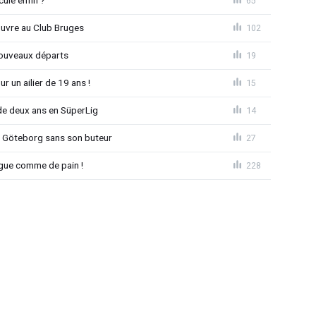
ule enfin ?
65
ouvre au Club Bruges
102
nouveaux départs
19
r un ailier de 19 ans !
15
e deux ans en SüperLig
14
à Göteborg sans son buteur
27
League comme de pain !
228