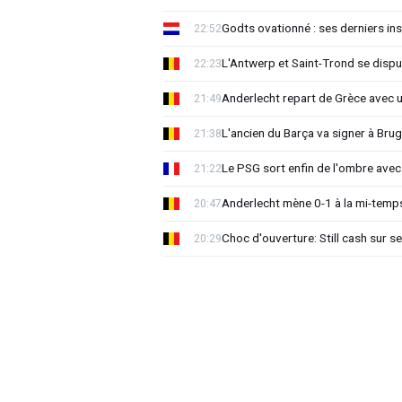
Godts ovationné : ses derniers ins
22:52
L'Antwerp et Saint-Trond se dispu
22:23
Anderlecht repart de Grèce avec 
21:49
L'ancien du Barça va signer à Brug
21:38
Le PSG sort enfin de l'ombre avec
21:22
Anderlecht mène 0-1 à la mi-temps
20:47
Choc d'ouverture: Still cash sur s
20:29