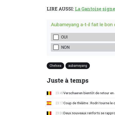
LIRE AUSSI:
La Gantoise signe
Aubameyang a-t-il fait le bon 
OUI
NON
Chelsea
aubameyang
Juste à temps
Verschaeren bientôt de retour en 
23:49
Coup de théâtre : Rodri tourne le 
23:17
Deux nouveaux renforts se rappro
23:06