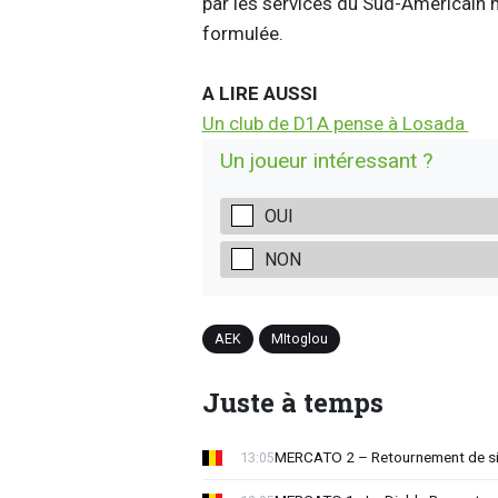
par les services du Sud-Américain 
formulée.
A LIRE AUSSI
Un club de D1A pense à Losada
Un joueur intéressant ?
OUI
NON
AEK
MItoglou
Juste à temps
MERCATO 2 – Retournement de sit
13:05