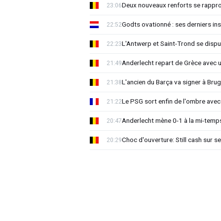
Deux nouveaux renforts se rappro
23:06
Godts ovationné : ses derniers ins
22:52
L'Antwerp et Saint-Trond se dispu
22:23
Anderlecht repart de Grèce avec 
21:49
L'ancien du Barça va signer à Brug
21:38
Le PSG sort enfin de l'ombre avec
21:22
Anderlecht mène 0-1 à la mi-temps
20:47
Choc d'ouverture: Still cash sur s
20:29