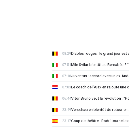
Diables rouges : le grand jour est
08:29
Mile Svilar bientôt au Bernabéu ? "
07:51
Juventus : accord avec un ex-Ande
07:18
Le coach de l'Ajax en rajoute une
07:03
Vitor Bruno veut la révolution : "
06:44
Verschaeren bientôt de retour en 
23:49
Coup de théâtre : Rodri tourne le 
23:17