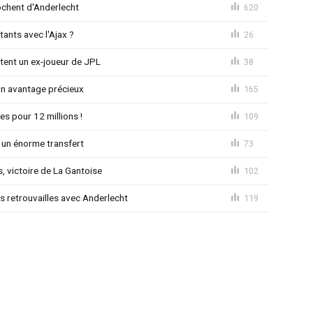
chent d'Anderlecht
620
tants avec l'Ajax ?
26
tent un ex-joueur de JPL
38
un avantage précieux
165
es pour 12 millions !
109
 un énorme transfert
73
, victoire de La Gantoise
102
es retrouvailles avec Anderlecht
119