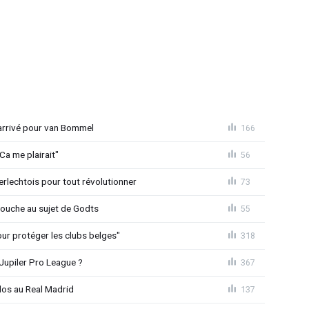
 arrivé pour van Bommel
166
Ca me plairait"
56
rlechtois pour tout révolutionner
73
 couche au sujet de Godts
55
Pour protéger les clubs belges"
318
Jupiler Pro League ?
367
dos au Real Madrid
137