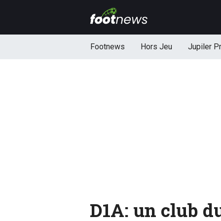
Footnews
Hors Jeu
Jupiler P
D1A: un club du