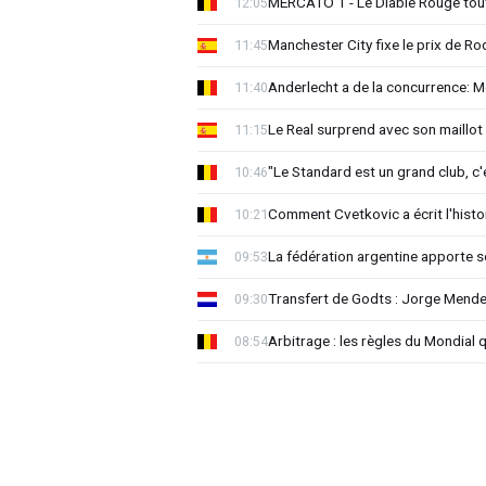
MERCATO 1 - Le Diable Rouge tout 
12:05
Manchester City fixe le prix de Rod
11:45
Anderlecht a de la concurrence: 
11:40
Le Real surprend avec son maillot 
11:15
"Le Standard est un grand club, c'
10:46
Comment Cvetkovic a écrit l'histo
10:21
La fédération argentine apporte s
09:53
Transfert de Godts : Jorge Mende
09:30
Arbitrage : les règles du Mondial 
08:54