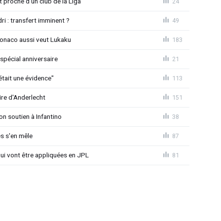
proche d'un club de la Liga
24
ri : transfert imminent ?
49
Monaco aussi veut Lukaku
183
spécial anniversaire
21
était une évidence"
113
ire d'Anderlecht
151
on soutien à Infantino
38
s s'en mêle
87
qui vont être appliquées en JPL
81