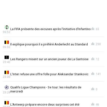
La FIFA présente des excuses après l'initiative d'Infantino
65
06:52
Il explique pourquoi il a préféré Anderlecht au Standard
290
06:32
Les Rangers misent sur un ancien joueur de La Gantoise
12
23:42
L'Inter refuse une offre folle pour Aleksandar Stankovic
141
23:30
Qualifs Ligue Champions - 3e tour: les résultats de
0
mercredi
23:28
L'Antwerp prépare encore deux surprises cet été
46