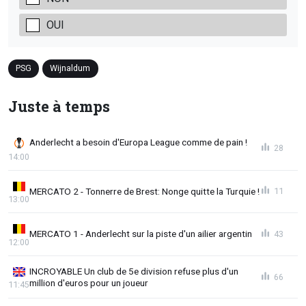
OUI
PSG
Wijnaldum
Juste à temps
Anderlecht a besoin d'Europa League comme de pain !
28
14:00
MERCATO 2 - Tonnerre de Brest: Nonge quitte la Turquie !
11
13:00
MERCATO 1 - Anderlecht sur la piste d'un ailier argentin
43
12:00
INCROYABLE Un club de 5e division refuse plus d'un
66
million d'euros pour un joueur
11:45