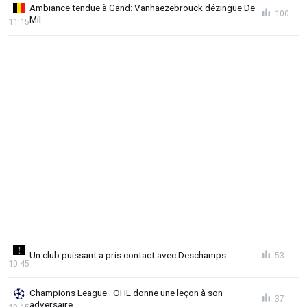
Ambiance tendue à Gand: Vanhaezebrouck dézingue De
100
Mil
11:15
Un club puissant a pris contact avec Deschamps
53
10:45
Champions League : OHL donne une leçon à son
37
adversaire