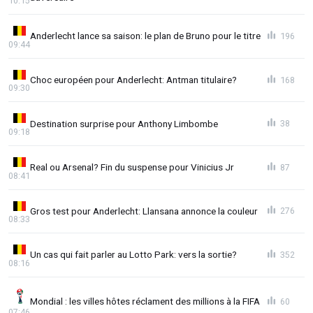
10:15
Anderlecht lance sa saison: le plan de Bruno pour le titre
196
09:44
Choc européen pour Anderlecht: Antman titulaire?
168
09:30
Destination surprise pour Anthony Limbombe
38
09:18
Real ou Arsenal? Fin du suspense pour Vinicius Jr
87
08:41
Gros test pour Anderlecht: Llansana annonce la couleur
276
08:33
Un cas qui fait parler au Lotto Park: vers la sortie?
352
08:16
Mondial : les villes hôtes réclament des millions à la FIFA
60
07:46