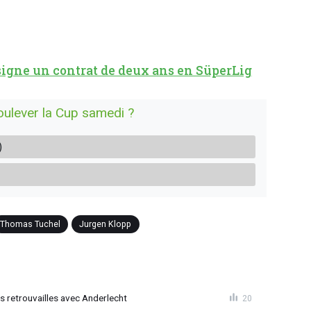
gne un contrat de deux ans en SüperLig
oulever la Cup samedi ?
)
Thomas Tuchel
Jurgen Klopp
es retrouvailles avec Anderlecht
20