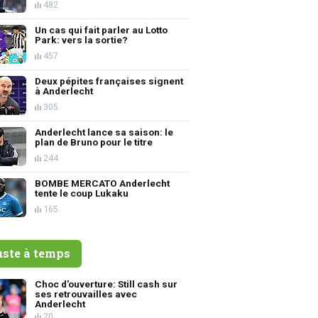
482
Un cas qui fait parler au Lotto
Park: vers la sortie?
457
Deux pépites françaises signent
à Anderlecht
305
Anderlecht lance sa saison: le
plan de Bruno pour le titre
244
BOMBE MERCATO Anderlecht
tente le coup Lukaku
165
uste à temps
Choc d'ouverture: Still cash sur
ses retrouvailles avec
Anderlecht
20