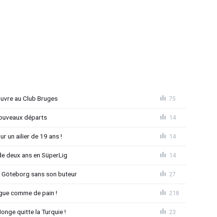
ouvre au Club Bruges
75
nouveaux départs
14
r un ailier de 19 ans !
14
e deux ans en SüperLig
14
à Göteborg sans son buteur
27
League comme de pain !
218
nge quitte la Turquie !
23