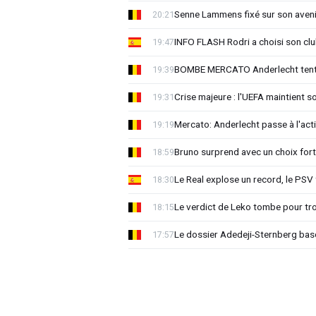
Senne Lammens fixé sur son aveni
20:21
INFO FLASH Rodri a choisi son cl
19:47
BOMBE MERCATO Anderlecht tente
19:39
Crise majeure : l'UEFA maintient s
19:31
Mercato: Anderlecht passe à l'act
19:19
Bruno surprend avec un choix for
18:59
Le Real explose un record, le PSV
18:30
Le verdict de Leko tombe pour tro
18:15
Le dossier Adedeji-Sternberg basc
17:57