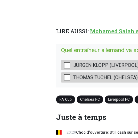
LIRE AUSSI:
Mohamed Salah si
Quel entraîneur allemand va s
JÜRGEN KLOPP (LIVERPOOL
THOMAS TUCHEL (CHELSEA)
FA Cup
Chelsea FC
Liverpool FC
Juste à temps
Choc d'ouverture: Still cash sur s
20:29