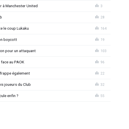
r à Manchester United
3
ub
28
 le coup Lukaku
164
on boycott
19
ion pour un attaquant
103
t face au PAOK
96
 frappe également
22
is joueurs du Club
32
ule enfin ?
55