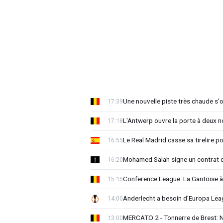
Une nouvelle piste très chaude s'
17:39
L'Antwerp ouvre la porte à deux 
17:18
Le Real Madrid casse sa tirelire pou
16:55
Mohamed Salah signe un contrat d
16:20
Conference League: La Gantoise 
15:15
Anderlecht a besoin d'Europa 
14:00
MERCATO 2 - Tonnerre de Brest: No
13:00