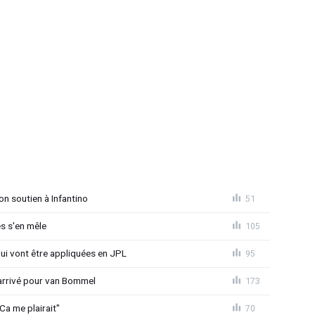
on soutien à Infantino
51
s s'en mêle
105
qui vont être appliquées en JPL
95
 arrivé pour van Bommel
173
Ca me plairait"
70