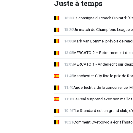
Juste à temps
La consigne du coach Euvrard: "St
16:30
Un match de Champions League e
15:20
Mark van Bommel prévoit de rendre
14:00
MERCATO 2 – Retournement de sit
13:05
MERCATO 1 - Anderlecht sur deux 
12:05
Manchester City fixe le prix de Rod
11:45
Anderlecht a de la concurrence: 
11:40
Le Real surprend avec son maillot 
11:15
"Le Standard est un grand club, c'
10:46
Comment Cvetkovic a écrit l'histo
10:21