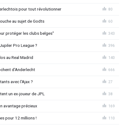
rlechtois pour tout révolutionner
80
 couche au sujet de Godts
60
Pour protéger les clubs belges"
343
Jupiler Pro League ?
396
dos au Real Madrid
140
chent d'Anderlecht
666
tants avec l'Ajax ?
27
tent un ex-joueur de JPL
38
un avantage précieux
169
es pour 12 millions !
110