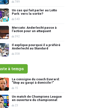
789
Un cas qui fait parler au Lotto
Park: vers la sortie?
543
Mercato: Anderlecht passe à
l'action pour un attaquant
392
Il explique pourquoi il a préféré
Anderlecht au Standard
358
uste à temps
La consigne du coach Euvrard:
"Stop au gaspi à domicile !"
15
Un match de Champions League
en ouverture du championnat
23