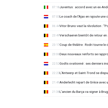
Juventus : accord avec un ex-Ande
07:18
Le coach de l'Ajax en rajoute une
07:03
Vitor Bruno veut la révolution : "
06:44
Verschaeren bientôt de retour en 
23:49
Coup de théâtre : Rodri tourne le 
23:17
Deux nouveaux renforts se rappro
23:06
Godts ovationné : ses derniers ins
22:52
L'Antwerp et Saint-Trond se dispu
22:23
Anderlecht repart de Grèce avec 
21:49
L'ancien du Barça va signer à Brug
21:38