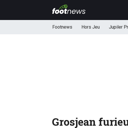
Footnews
Hors Jeu
Jupiler P
Grosjean furie