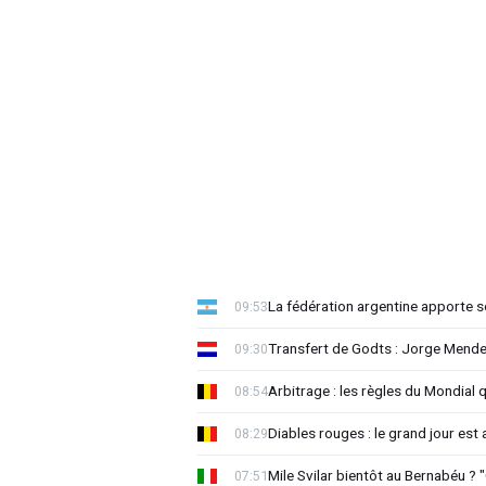
La fédération argentine apporte s
09:53
Transfert de Godts : Jorge Mende
09:30
Arbitrage : les règles du Mondial 
08:54
Diables rouges : le grand jour est
08:29
Mile Svilar bientôt au Bernabéu ? "
07:51