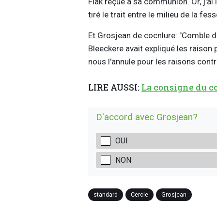
Flak reçue à sa communion. Or, j'ai l
tiré le trait entre le milieu de la fe
Et Grosjean de cocnlure: "Comble d
Bleeckere avait expliqué les raison p
nous l'annule pour les raisons contr
LIRE AUSSI:
La consigne du co
D'accord avec Grosjean?
OUI
NON
standard
Cercle
Grosjean