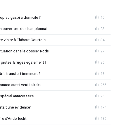
op au gaspi à domicile !"
15
n ouverture du championnat
23
 visite à Thibaut Courtois
34
uation dans le dossier Rodri
27
pistes, Bruges également !
86
ri : transfert imminent ?
68
Monaco aussi veut Lukaku
265
spécial anniversaire
26
était une évidence"
174
ire d'Anderlecht
186