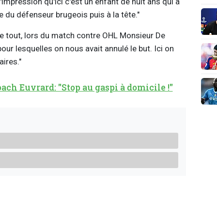
'impression qu'ici c'est un enfant de huit ans qui a
sse du défenseur brugeois puis à la tête."
e tout, lors du match contre OHL Monsieur De
our lesquelles on nous avait annulé le but. Ici on
aires."
ach Euvrard: "Stop au gaspi à domicile !"