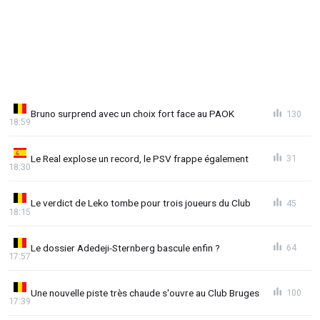
Bruno surprend avec un choix fort face au PAOK
130
18:59
Le Real explose un record, le PSV frappe également
31
18:30
Le verdict de Leko tombe pour trois joueurs du Club
45
18:15
Le dossier Adedeji-Sternberg bascule enfin ?
64
17:57
Une nouvelle piste très chaude s'ouvre au Club Bruges
100
17:39