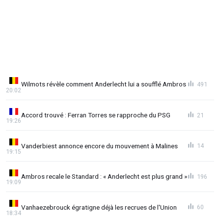
Wilmots révèle comment Anderlecht lui a soufflé Ambros
491
20:02
Accord trouvé : Ferran Torres se rapproche du PSG
21
19:26
Vanderbiest annonce encore du mouvement à Malines
14
19:15
Ambros recale le Standard : « Anderlecht est plus grand »
196
19:09
Vanhaezebrouck égratigne déjà les recrues de l'Union
60
18:34