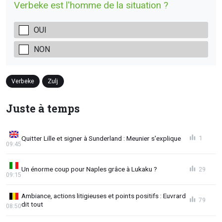
Verbeke est l'homme de la situation ?
OUI
NON
Verbeke
Zulj
Juste à temps
Quitter Lille et signer à Sunderland : Meunier s'explique
1
09:45
Un énorme coup pour Naples grâce à Lukaku ?
29
09:15
Ambiance, actions litigieuses et points positifs : Euvrard
79
dit tout
08:50