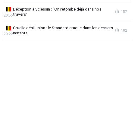
Déception à Sclessin : "On retombe déjà dans nos
157
travers"
20:55
Cruelle désillusion : le Standard craque dans les derniers
102
instants
20:22