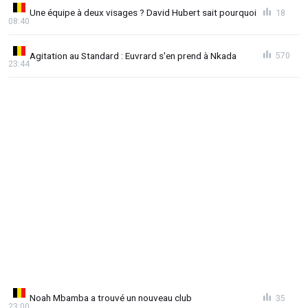
Une équipe à deux visages ? David Hubert sait pourquoi
18
08:40
Agitation au Standard : Euvrard s'en prend à Nkada
570
23:44
Noah Mbamba a trouvé un nouveau club
35
23:00