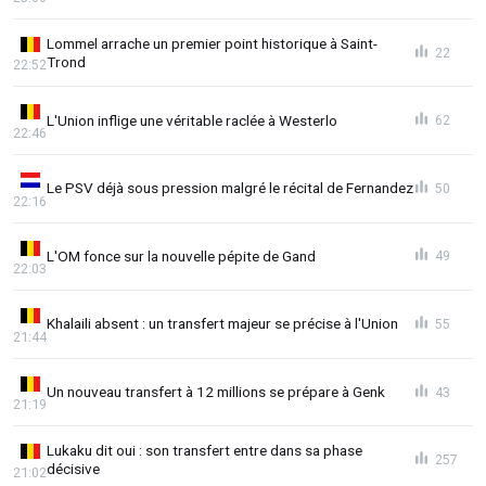
Lommel arrache un premier point historique à Saint-
22
Trond
22:52
L'Union inflige une véritable raclée à Westerlo
62
22:46
Le PSV déjà sous pression malgré le récital de Fernandez
50
22:16
L'OM fonce sur la nouvelle pépite de Gand
49
22:03
Khalaili absent : un transfert majeur se précise à l'Union
55
21:44
Un nouveau transfert à 12 millions se prépare à Genk
43
21:19
Lukaku dit oui : son transfert entre dans sa phase
257
décisive
21:02