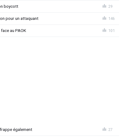
on boycott
29
ion pour un attaquant
146
t face au PAOK
101
 frappe également
27