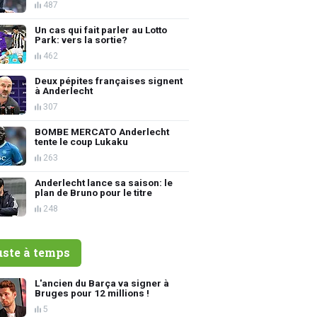
487
Un cas qui fait parler au Lotto
Park: vers la sortie?
462
Deux pépites françaises signent
à Anderlecht
307
BOMBE MERCATO Anderlecht
tente le coup Lukaku
263
Anderlecht lance sa saison: le
plan de Bruno pour le titre
248
uste à temps
L'ancien du Barça va signer à
Bruges pour 12 millions !
5