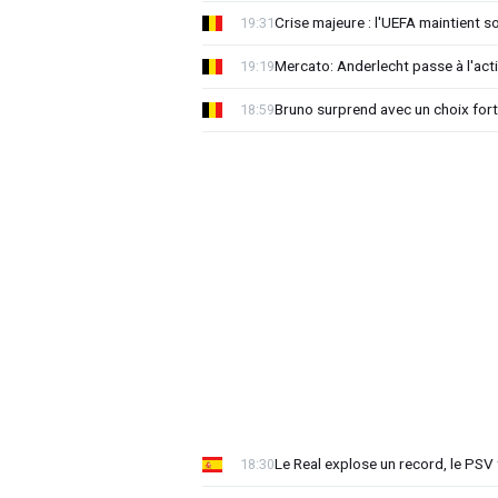
Crise majeure : l'UEFA maintient s
19:31
Mercato: Anderlecht passe à l'act
19:19
Bruno surprend avec un choix for
18:59
Le Real explose un record, le PSV
18:30