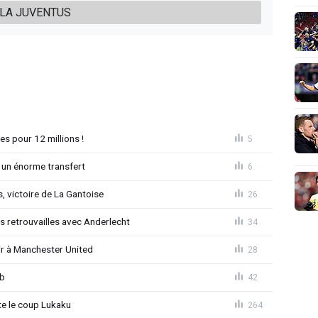
C LA JUVENTUS
es pour 12 millions !
5
 un énorme transfert
6
, victoire de La Gantoise
26
es retrouvailles avec Anderlecht
34
r à Manchester United
28
ub
42
 le coup Lukaku
264