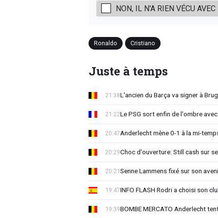
NON, IL N'A RIEN VÉCU AVE
Ronaldo
Cristiano
Juste à temps
L'ancien du Barça va signer à Brug
21:38
Le PSG sort enfin de l'ombre avec
21:22
Anderlecht mène 0-1 à la mi-temps
20:47
Choc d'ouverture: Still cash sur s
20:29
Senne Lammens fixé sur son aveni
20:21
INFO FLASH Rodri a choisi son cl
19:47
BOMBE MERCATO Anderlecht tente
19:39