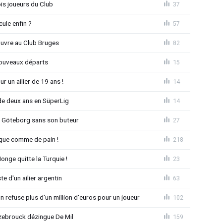
is joueurs du Club
37
ule enfin ?
57
ouvre au Club Bruges
82
nouveaux départs
15
r un ailier de 19 ans !
14
e deux ans en SüperLig
14
à Göteborg sans son buteur
27
League comme de pain !
218
nge quitte la Turquie !
23
e d'un ailier argentin
63
 refuse plus d'un million d'euros pour un joueur
102
ebrouck dézingue De Mil
159