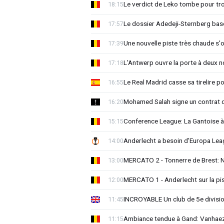
Le verdict de Leko tombe pour tro
18:15
Le dossier Adedeji-Sternberg basc
17:57
Une nouvelle piste très chaude s'
17:39
L'Antwerp ouvre la porte à deux 
17:18
Le Real Madrid casse sa tirelire pou
16:55
Mohamed Salah signe un contrat d
16:20
Conference League: La Gantoise 
15:15
Anderlecht a besoin d'Europa 
14:00
MERCATO 2 - Tonnerre de Brest: No
13:00
MERCATO 1 - Anderlecht sur la pist
12:00
INCROYABLE Un club de 5e division
11:45
Ambiance tendue à Gand: Vanhaez
11:15