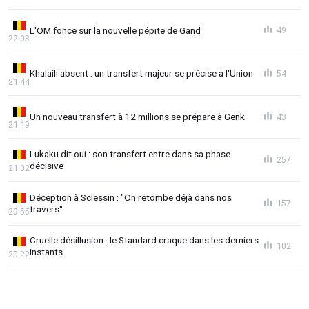
L'OM fonce sur la nouvelle pépite de Gand
49
22:03
Khalaili absent : un transfert majeur se précise à l'Union
54
21:44
Un nouveau transfert à 12 millions se prépare à Genk
43
21:19
Lukaku dit oui : son transfert entre dans sa phase
257
décisive
21:02
Déception à Sclessin : "On retombe déjà dans nos
157
travers"
20:55
Cruelle désillusion : le Standard craque dans les derniers
102
instants
20:22