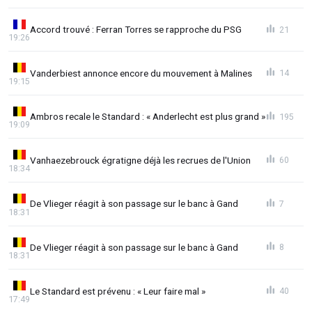
Accord trouvé : Ferran Torres se rapproche du PSG
21
19:26
Vanderbiest annonce encore du mouvement à Malines
14
19:15
Ambros recale le Standard : « Anderlecht est plus grand »
195
19:09
Vanhaezebrouck égratigne déjà les recrues de l'Union
60
18:34
De Vlieger réagit à son passage sur le banc à Gand
7
18:31
De Vlieger réagit à son passage sur le banc à Gand
8
18:31
Le Standard est prévenu : « Leur faire mal »
40
17:49