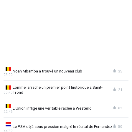
Noah Mbamba a trouvé un nouveau club
35
23:00
Lommel arrache un premier point historique à Saint-
21
Trond
22:52
L'Union inflige une véritable raclée à Westerlo
62
22:46
Le PSV déjà sous pression malgré le récital de Fernandez
50
22:16