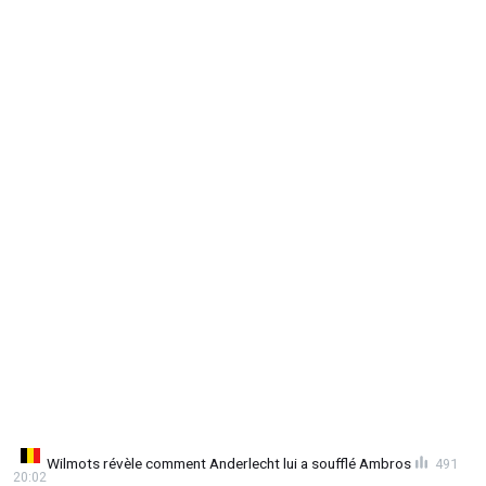
Wilmots révèle comment Anderlecht lui a soufflé Ambros
491
20:02