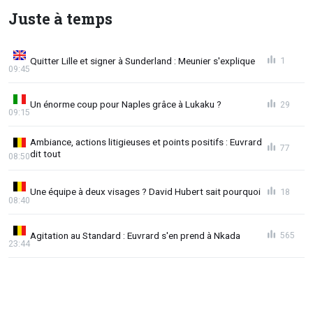
Juste à temps
Quitter Lille et signer à Sunderland : Meunier s'explique
1
09:45
Un énorme coup pour Naples grâce à Lukaku ?
29
09:15
Ambiance, actions litigieuses et points positifs : Euvrard
77
dit tout
08:50
Une équipe à deux visages ? David Hubert sait pourquoi
18
08:40
Agitation au Standard : Euvrard s'en prend à Nkada
565
23:44