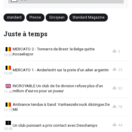
standard
Presse
Grosjean
Standard Magazine
Juste à temps
MERCATO 2 - Tonnerre de Brest: le Belge quitte
0
Kocaelispor
13:00
MERCATO 1 - Anderlecht sur la piste d'un ailier argentin
23
12:00
INCROYABLE Un club de 5e division refuse plus d'un
52
million d'euros pour un joueur
11:45
Ambiance tendue à Gand: Vanhaezebrouck dézingue De
78
Mil
11:15
Un club puissant a pris contact avec Deschamps
44
10:45