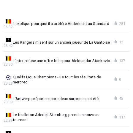
Il explique pourquoi il a préféré Anderlecht au Standard
281
06:32
Les Rangers misent sur un ancien joueur de La Gantoise
12
23:42
L'Inter refuse une offre folle pour Aleksandar Stankovic
137
23:30
Qualifs Ligue Champions - 3e tour: les résultats de
0
mercredi
23:28
L'Antwerp prépare encore deux surprises cet été
45
23:09
Le feuilleton Adedeji-Sternberg prend un nouveau
117
tournant
22:39