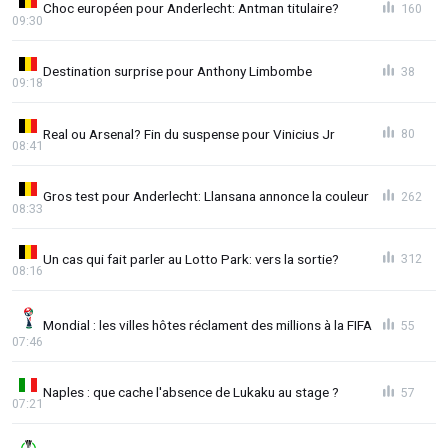
Choc européen pour Anderlecht: Antman titulaire?
160
09:30
Destination surprise pour Anthony Limbombe
38
09:18
Real ou Arsenal? Fin du suspense pour Vinicius Jr
80
08:41
Gros test pour Anderlecht: Llansana annonce la couleur
262
08:33
Un cas qui fait parler au Lotto Park: vers la sortie?
312
08:16
Mondial : les villes hôtes réclament des millions à la FIFA
55
07:46
Naples : que cache l'absence de Lukaku au stage ?
57
07:21