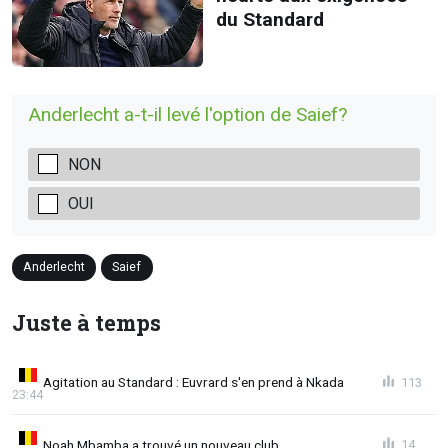
du Standard
Anderlecht a-t-il levé l'option de Saief?
NON
OUI
Anderlecht
Saief
Juste à temps
Agitation au Standard : Euvrard s'en prend à Nkada
113
23:44
Noah Mbamba a trouvé un nouveau club
14