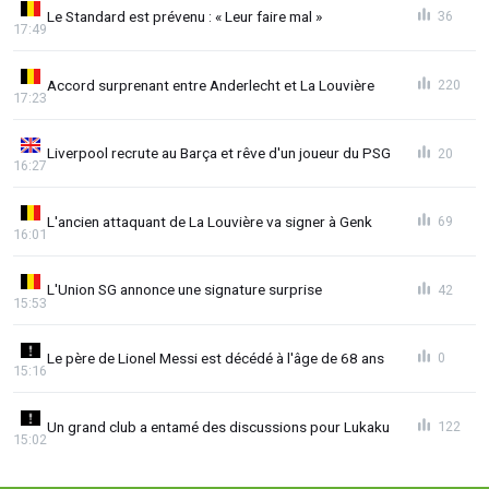
Le Standard est prévenu : « Leur faire mal »
36
17:49
Accord surprenant entre Anderlecht et La Louvière
220
17:23
Liverpool recrute au Barça et rêve d'un joueur du PSG
20
16:27
L'ancien attaquant de La Louvière va signer à Genk
69
16:01
L'Union SG annonce une signature surprise
42
15:53
Le père de Lionel Messi est décédé à l'âge de 68 ans
0
15:16
Un grand club a entamé des discussions pour Lukaku
122
15:02