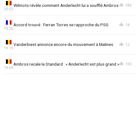
Wilmots révèle comment Anderlecht lui a soufflé Ambros
386
20:02
Accord trouvé : Ferran Torres se rapproche du PSG
18
19:26
Vanderbiest annonce encore du mouvement à Malines
12
19:15
Ambros recale le Standard : « Anderlecht est plus grand »
165
19:09