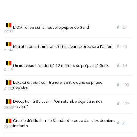
L'OM fonce sur la nouvelle pépite de Gand
27
22:03
Khalaili absent : un transfert majeur se précise à l'Union
43
21:44
Un nouveau transfert à 12 millions se prépare à Genk
34
21:19
Lukaku dit oui : son transfert entre dans sa phase
193
décisive
21:02
Déception à Sclessin : "On retombe déjà dans nos
122
travers"
20:55
Cruelle désillusion : le Standard craque dans les derniers
81
instants
20:22