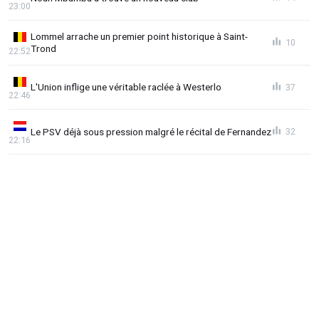
23:00
Lommel arrache un premier point historique à Saint-
10
Trond
22:52
L'Union inflige une véritable raclée à Westerlo
37
22:46
Le PSV déjà sous pression malgré le récital de Fernandez
32
22:16