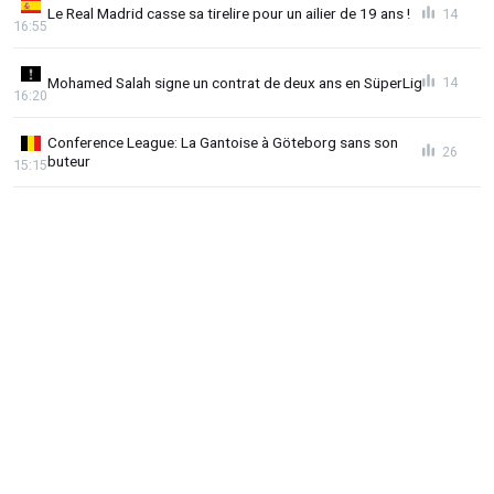
Le Real Madrid casse sa tirelire pour un ailier de 19 ans !
14
16:55
Mohamed Salah signe un contrat de deux ans en SüperLig
14
16:20
Conference League: La Gantoise à Göteborg sans son
26
buteur
15:15