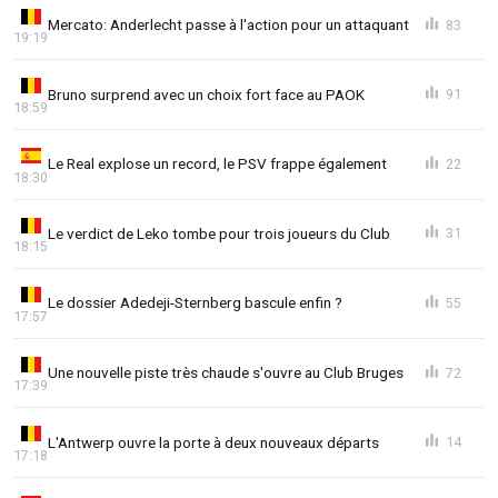
Mercato: Anderlecht passe à l'action pour un attaquant
83
19:19
Bruno surprend avec un choix fort face au PAOK
91
18:59
Le Real explose un record, le PSV frappe également
22
18:30
Le verdict de Leko tombe pour trois joueurs du Club
31
18:15
Le dossier Adedeji-Sternberg bascule enfin ?
55
17:57
Une nouvelle piste très chaude s'ouvre au Club Bruges
72
17:39
L'Antwerp ouvre la porte à deux nouveaux départs
14
17:18