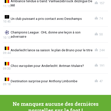
Ambiance tendue à Gand: Vanhaezebrouck dézingue De
157
Mil
11:15
Un club puissant a pris contact avec Deschamps
74
10:45
Champions League : OHL donne une leçon à son
50
adversaire
10:15
Anderlecht lance sa saison: le plan de Bruno pour le titre
244
09:44
Choc européen pour Anderlecht: Antman titulaire?
191
09:30
Destination surprise pour Anthony Limbombe
47
09:18
Ne manquez aucune des dernières
nouvelles sur le foot !