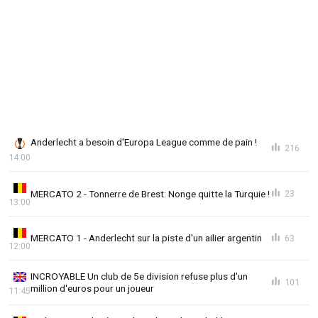
Anderlecht a besoin d'Europa League comme de pain !
216
14:00
MERCATO 2 - Tonnerre de Brest: Nonge quitte la Turquie !
23
13:00
MERCATO 1 - Anderlecht sur la piste d'un ailier argentin
63
12:00
INCROYABLE Un club de 5e division refuse plus d'un
101
million d'euros pour un joueur
11:45