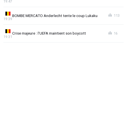
19:47
BOMBE MERCATO Anderlecht tente le coup Lukaku
113
19:39
Crise majeure : l'UEFA maintient son boycott
16
19:31