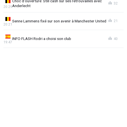
Choc d'ouverture: Still cash sur ses retrouvailles avec
32
Anderlecht
20:29
Senne Lammens fixé sur son avenir à Manchester United
21
20:21
INFO FLASH Rodri a choisi son club
40
19:47