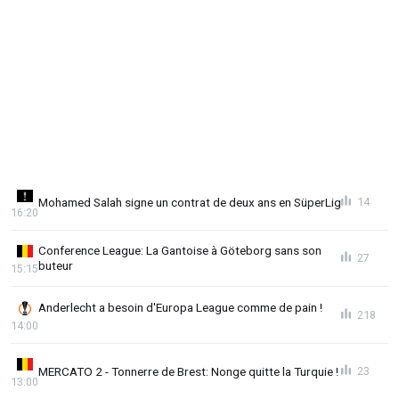
Mohamed Salah signe un contrat de deux ans en SüperLig
14
16:20
Conference League: La Gantoise à Göteborg sans son
27
buteur
15:15
Anderlecht a besoin d'Europa League comme de pain !
218
14:00
MERCATO 2 - Tonnerre de Brest: Nonge quitte la Turquie !
23
13:00