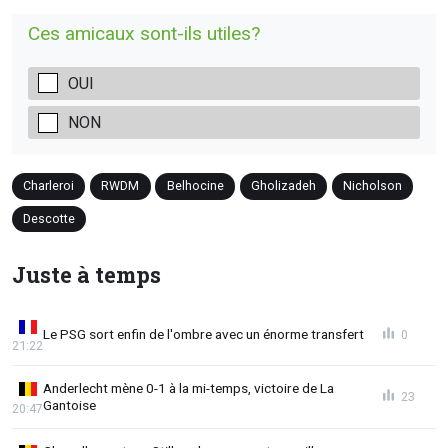
Ces amicaux sont-ils utiles?
OUI
NON
Charleroi
RWDM
Belhocine
Gholizadeh
Nicholson
Descotte
Juste à temps
Le PSG sort enfin de l'ombre avec un énorme transfert
0
21:22
Anderlecht mène 0-1 à la mi-temps, victoire de La
23
Gantoise
20:47