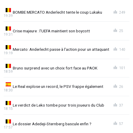
BOMBE MERCATO Anderlecht tente le coup Lukaku
249
19:39
Crise majeure : l'UEFA maintient son boycott
25
19:31
Mercato: Anderlecht passe à l'action pour un attaquant
140
19:19
Bruno surprend avec un choix fort face au PAOK
101
18:59
Le Real explose un record, le PSV frappe également
26
18:30
Le verdict de Leko tombe pour trois joueurs du Club
37
18:15
Le dossier Adedeji-Sternberg bascule enfin ?
57
17:57