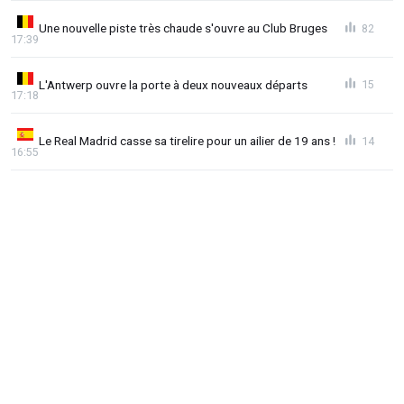
Une nouvelle piste très chaude s'ouvre au Club Bruges
82
17:39
L'Antwerp ouvre la porte à deux nouveaux départs
15
17:18
Le Real Madrid casse sa tirelire pour un ailier de 19 ans !
14
16:55