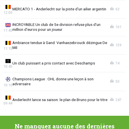
MERCATO 1 - Anderlecht sur la piste d'un ailier argentin
63
12:00
INCROYABLE Un club de 5e division refuse plus d'un
101
million d'euros pour un joueur
11:45
Ambiance tendue à Gand: Vanhaezebrouck dézingue De
159
Mil
11:15
Un club puissant a pris contact avec Deschamps
74
10:45
Champions League : OHL donne une leçon à son
50
adversaire
10:15
Anderlecht lance sa saison: le plan de Bruno pour le titre
247
09:44
Ne manquez aucune des dernières