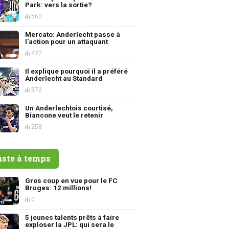
Park: vers la sortie?
560
Mercato: Anderlecht passe à
l'action pour un attaquant
422
Il explique pourquoi il a préféré
Anderlecht au Standard
372
Un Anderlechtois courtisé,
Biancone veut le retenir
258
uste à temps
Gros coup en vue pour le FC
Bruges: 12 millions!
0
5 jeunes talents prêts à faire
exploser la JPL: qui sera le