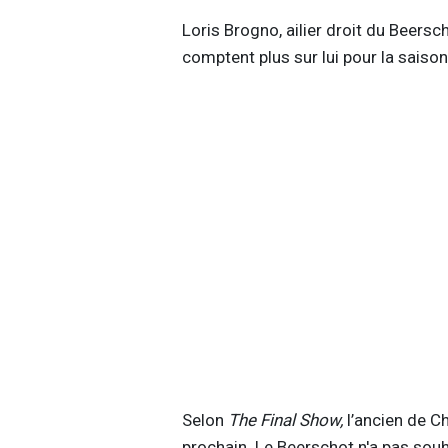
Loris Brogno, ailier droit du Beersc
comptent plus sur lui pour la saiso
Selon
The Final Show,
l’ancien de Ch
prochain. Le Beerschot n'a pas souh