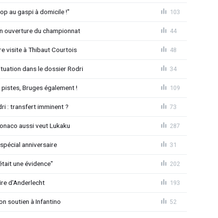
op au gaspi à domicile !"
103
n ouverture du championnat
44
 visite à Thibaut Courtois
48
uation dans le dossier Rodri
34
pistes, Bruges également !
109
ri : transfert imminent ?
73
Monaco aussi veut Lukaku
287
spécial anniversaire
31
était une évidence"
202
ire d'Anderlecht
193
on soutien à Infantino
52