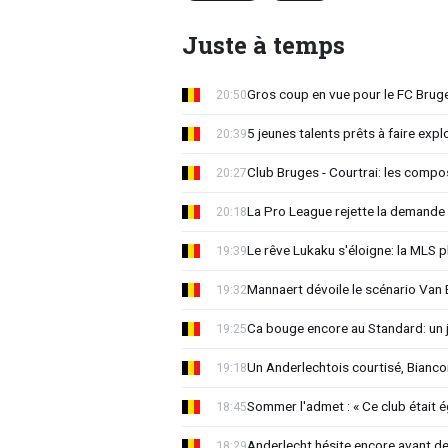
Juste à temps
Gros coup en vue pour le FC Bruges
20:50
5 jeunes talents prêts à faire exp
20:39
Club Bruges - Courtrai: les compo
20:27
La Pro League rejette la demande
20:18
Le rêve Lukaku s'éloigne: la MLS p
19:39
Mannaert dévoile le scénario Va
19:32
Ca bouge encore au Standard: un 
19:25
Un Anderlechtois courtisé, Biancon
19:18
Sommer l'admet : « Ce club était 
18:45
Anderlecht hésite encore avant de 
18:29