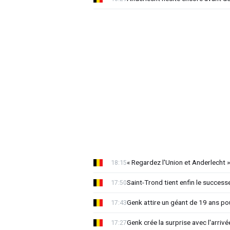
« Regardez l'Union et Anderlecht »
18:15
Saint-Trond tient enfin le succes
17:50
Genk attire un géant de 19 ans pou
17:43
Genk crée la surprise avec l'arriv
17:27