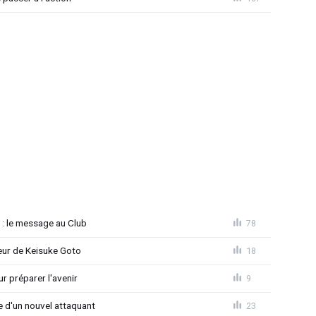
 : le message au Club
78
seur de Keisuke Goto
18
r préparer l'avenir
9
ée d'un nouvel attaquant
23