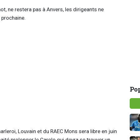
hot, ne restera pas à Anvers, les dirigeants ne
n prochaine.
Pop
arleroi, Louvain et du RAEC Mons sera libre en juin
aité prolonger le Carolo qui devra se trouver un