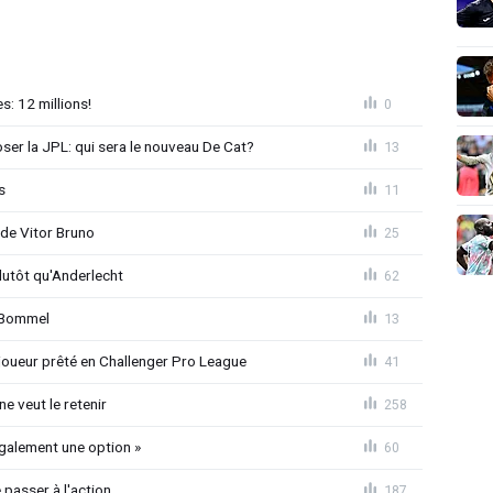
: 12 millions!
0
loser la JPL: qui sera le nouveau De Cat?
13
s
11
 de Vitor Bruno
25
lutôt qu'Anderlecht
62
n Bommel
13
joueur prêté en Challenger Pro League
41
e veut le retenir
258
également une option »
60
passer à l'action
187