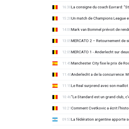
La consigne du coach Euvrard: "St
16:30
Un match de Champions League e
15:20
Mark van Bommel prévoit de rendre
14:00
MERCATO 2 – Retournement de sit
13:05
MERCATO 1 - Anderlecht sur deux 
12:05
Manchester City fixe le prix de Rod
11:45
Anderlecht a de la concurrence: 
11:40
Le Real surprend avec son maillot 
11:15
"Le Standard est un grand club, c'
10:46
Comment Cvetkovic a écrit l'histo
10:21
La fédération argentine apporte s
09:53