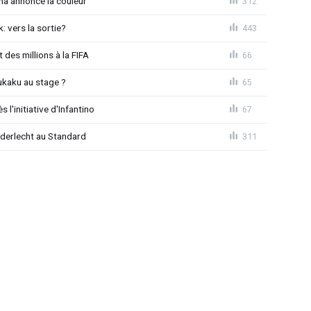
na annonce la couleur
312
: vers la sortie?
443
 des millions à la FIFA
66
ukaku au stage ?
65
l'initiative d'Infantino
67
Anderlecht au Standard
311