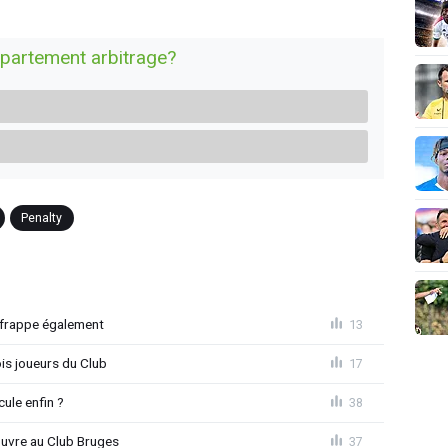
épartement arbitrage?
Penalty
 frappe également
13
is joueurs du Club
17
ule enfin ?
38
ouvre au Club Bruges
37