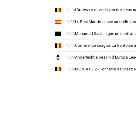
L'Antwerp ouvre la porte à deux 
17:18
Le Real Madrid casse sa tirelire pou
16:55
Mohamed Salah signe un contrat d
16:20
Conference League: La Gantoise 
15:15
Anderlecht a besoin d'Europa 
14:00
MERCATO 2 - Tonnerre de Brest: No
13:00