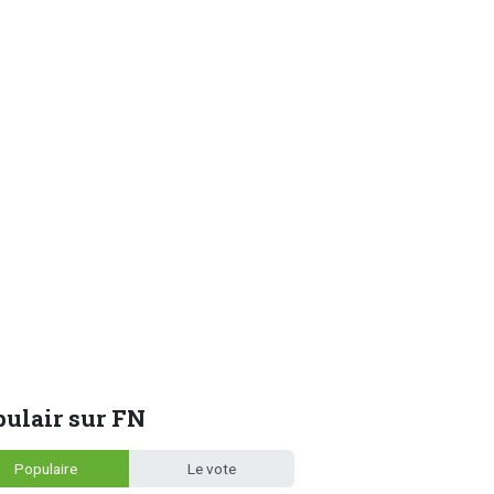
ulair sur FN
Populaire
Le vote