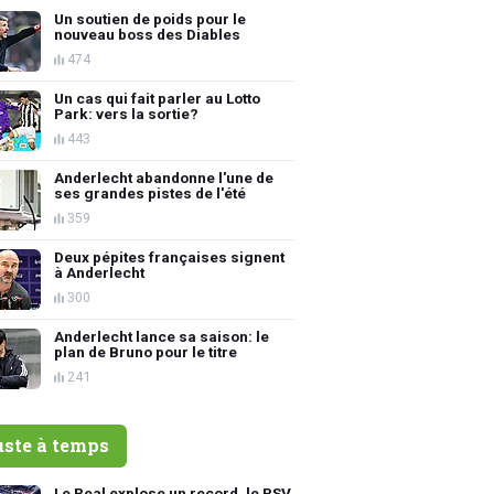
Un soutien de poids pour le
nouveau boss des Diables
474
Un cas qui fait parler au Lotto
Park: vers la sortie?
443
Anderlecht abandonne l'une de
ses grandes pistes de l'été
359
Deux pépites françaises signent
à Anderlecht
300
Anderlecht lance sa saison: le
plan de Bruno pour le titre
241
uste à temps
Le Real explose un record, le PSV