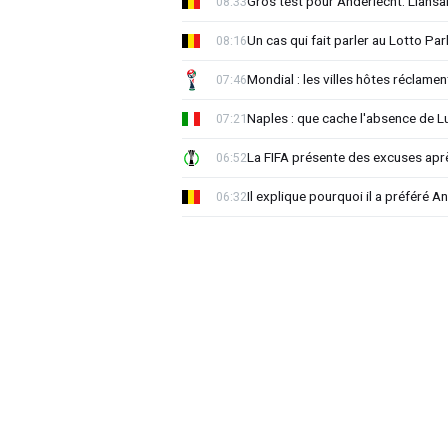
Gros test pour Anderlecht: Llansa
08:33
Un cas qui fait parler au Lotto Park
08:16
Mondial : les villes hôtes réclament
07:46
Naples : que cache l'absence de L
07:21
La FIFA présente des excuses après 
06:52
Il explique pourquoi il a préféré 
06:32