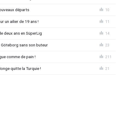
nouveaux départs
10
r un ailier de 19 ans !
11
e deux ans en SüperLig
14
à Göteborg sans son buteur
23
League comme de pain !
211
nge quitte la Turquie !
21