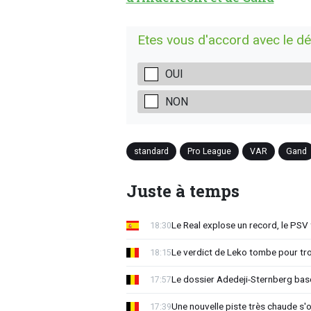
Etes vous d'accord avec le d
OUI
NON
standard
Pro League
VAR
Gand
Juste à temps
Le Real explose un record, le PSV
18:30
Le verdict de Leko tombe pour tro
18:15
Le dossier Adedeji-Sternberg basc
17:57
Une nouvelle piste très chaude s'
17:39