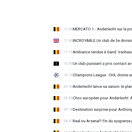
MERCATO 1 - Anderlecht sur la pist
12:00
INCROYABLE Un club de 5e division
11:45
Ambiance tendue à Gand: Vanhaez
11:15
Un club puissant a pris contact 
10:45
Champions League : OHL donne un
10:15
Anderlecht lance sa saison: le plan
09:44
Choc européen pour Anderlecht: A
09:30
Destination surprise pour Antho
09:18
Real ou Arsenal? Fin du suspense 
08:41