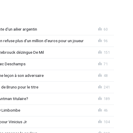
e d'un ailier argentin
60
 refuse plus d'un million d'euros pour un joueur
96
ebrouck dézingue De Mil
151
avec Deschamps
71
e leçon à son adversaire
48
 de Bruno pour le titre
241
ntman titulaire?
189
ny Limbombe
46
pour Vinicius Jr
104