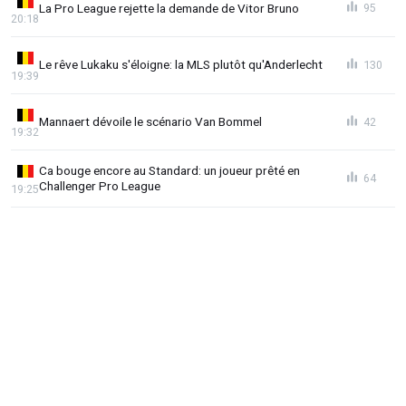
La Pro League rejette la demande de Vitor Bruno
95
20:18
Le rêve Lukaku s'éloigne: la MLS plutôt qu'Anderlecht
130
19:39
Mannaert dévoile le scénario Van Bommel
42
19:32
Ca bouge encore au Standard: un joueur prêté en
64
Challenger Pro League
19:25