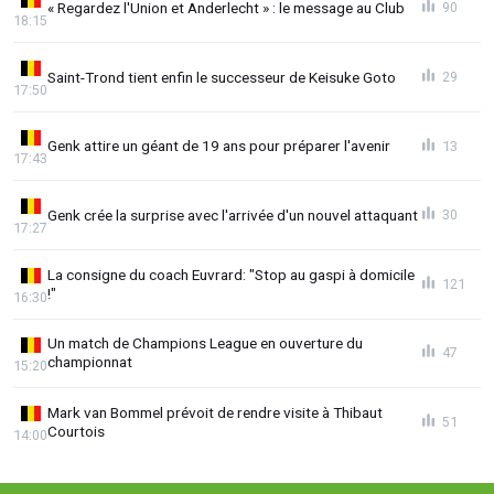
« Regardez l'Union et Anderlecht » : le message au Club
90
18:15
Saint-Trond tient enfin le successeur de Keisuke Goto
29
17:50
Genk attire un géant de 19 ans pour préparer l'avenir
13
17:43
Genk crée la surprise avec l'arrivée d'un nouvel attaquant
30
17:27
La consigne du coach Euvrard: "Stop au gaspi à domicile
121
!"
16:30
Un match de Champions League en ouverture du
47
championnat
15:20
Mark van Bommel prévoit de rendre visite à Thibaut
51
Courtois
14:00