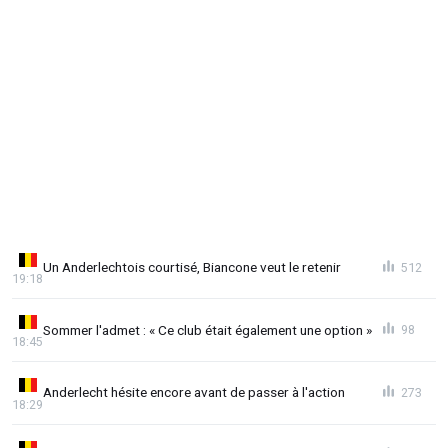
Un Anderlechtois courtisé, Biancone veut le retenir
512
19:18
Sommer l'admet : « Ce club était également une option »
98
18:45
Anderlecht hésite encore avant de passer à l'action
273
18:29