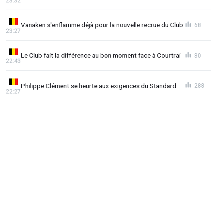
23:32
Vanaken s'enflamme déjà pour la nouvelle recrue du Club
68
23:27
Le Club fait la différence au bon moment face à Courtrai
30
22:43
Philippe Clément se heurte aux exigences du Standard
288
22:27