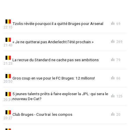
Tzolis révèle pourquoi il a quitté Bruges pour Arsenal
69
22:15
« Je ne quitterai pas Anderlecht l'été prochain »
269
21:43
La recrue du Standard ne cache pas ses ambitions
79
21:23
Gros coup en vue pour le FC Bruges: 12 millions!
66
20:50
5 jeunes talents prêts à faire exploser la JPL: qui sera le
125
nouveau De Cat?
20:39
Club Bruges - Courtrai: les compos
20
20:27