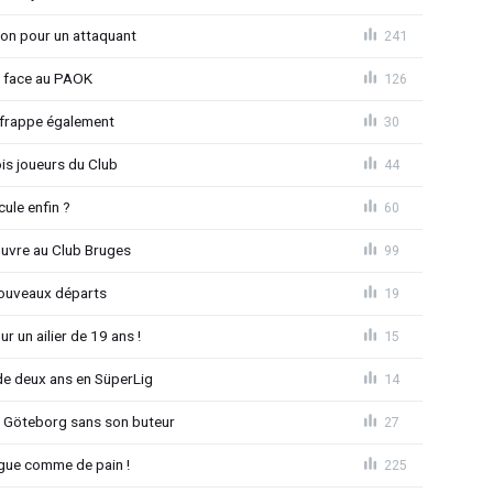
ion pour un attaquant
241
t face au PAOK
126
 frappe également
30
is joueurs du Club
44
ule enfin ?
60
ouvre au Club Bruges
99
nouveaux départs
19
r un ailier de 19 ans !
15
e deux ans en SüperLig
14
à Göteborg sans son buteur
27
League comme de pain !
225