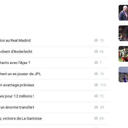
dos au Real Madrid
19
chent d'Anderlecht
96
tants avec l'Ajax ?
7
tent un ex-joueur de JPL
19
un avantage précieux
114
es pour 12 millions !
75
 un énorme transfert
44
, victoire de La Gantoise
89