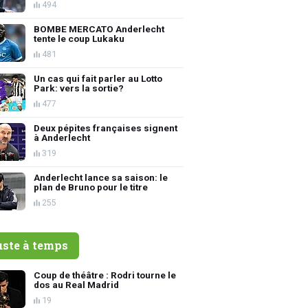
494
BOMBE MERCATO Anderlecht
tente le coup Lukaku
481
Un cas qui fait parler au Lotto
Park: vers la sortie?
477
Deux pépites françaises signent
à Anderlecht
319
Anderlecht lance sa saison: le
plan de Bruno pour le titre
255
uste à temps
Coup de théâtre : Rodri tourne le
dos au Real Madrid
19