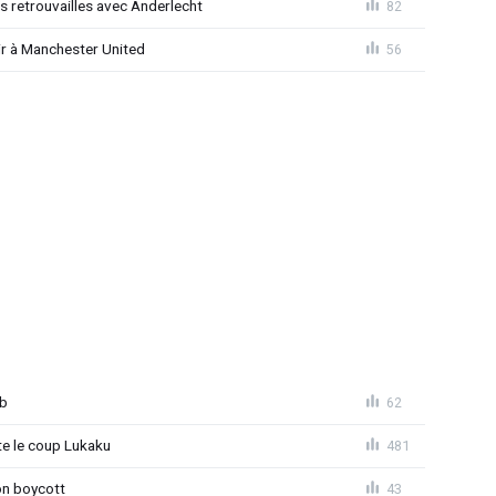
es retrouvailles avec Anderlecht
82
r à Manchester United
56
ub
62
 le coup Lukaku
481
on boycott
43