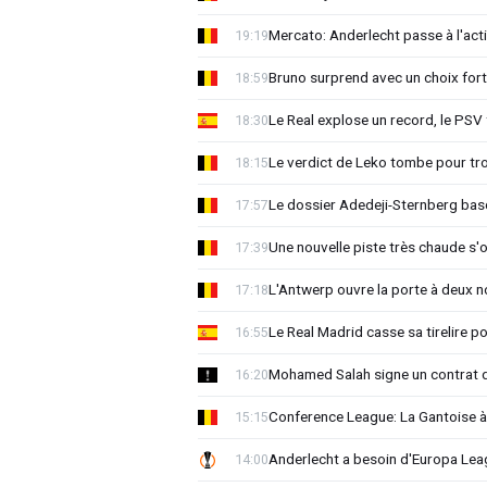
Mercato: Anderlecht passe à l'act
19:19
Bruno surprend avec un choix for
18:59
Le Real explose un record, le PSV
18:30
Le verdict de Leko tombe pour tro
18:15
Le dossier Adedeji-Sternberg basc
17:57
Une nouvelle piste très chaude s'
17:39
L'Antwerp ouvre la porte à deux 
17:18
Le Real Madrid casse sa tirelire pou
16:55
Mohamed Salah signe un contrat d
16:20
Conference League: La Gantoise 
15:15
Anderlecht a besoin d'Europa 
14:00