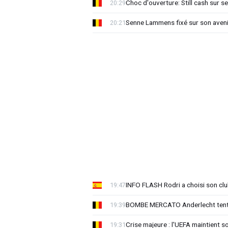
Choc d'ouverture: Still cash sur s
20:29
Senne Lammens fixé sur son aveni
20:21
INFO FLASH Rodri a choisi son cl
19:47
BOMBE MERCATO Anderlecht tente
19:39
Crise majeure : l'UEFA maintient s
19:31