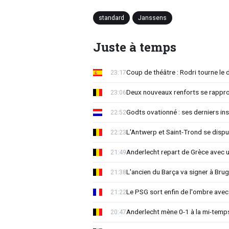
standard
Janssens
Juste à temps
Coup de théâtre : Rodri tourne le 
23:17
Deux nouveaux renforts se rappro
23:06
Godts ovationné : ses derniers ins
22:52
L'Antwerp et Saint-Trond se dispu
22:23
Anderlecht repart de Grèce avec 
21:49
L'ancien du Barça va signer à Brug
21:38
Le PSG sort enfin de l'ombre avec
21:22
Anderlecht mène 0-1 à la mi-temps
20:47