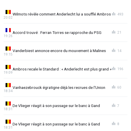
Wilmots révèle comment Anderlecht lui a soufflé Ambros
493
20:02
Accord trouvé : Ferran Torres se rapproche du PSG
21
19:26
Vanderbiest annonce encore du mouvement à Malines
14
19:15
Ambros recale le Standard : « Anderlecht est plus grand »
196
19:09
Vanhaezebrouck égratigne déjà les recrues de l'Union
60
18:34
De Vlieger réagit à son passage sur le banc à Gand
7
18:31
De Vlieger réagit à son passage sur le banc à Gand
8
18:31