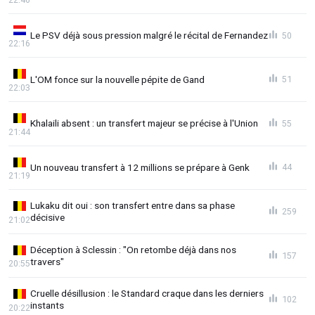
Le PSV déjà sous pression malgré le récital de Fernandez
50
22:16
L'OM fonce sur la nouvelle pépite de Gand
51
22:03
Khalaili absent : un transfert majeur se précise à l'Union
55
21:44
Un nouveau transfert à 12 millions se prépare à Genk
44
21:19
Lukaku dit oui : son transfert entre dans sa phase
259
décisive
21:02
Déception à Sclessin : "On retombe déjà dans nos
157
travers"
20:55
Cruelle désillusion : le Standard craque dans les derniers
102
instants
20:22