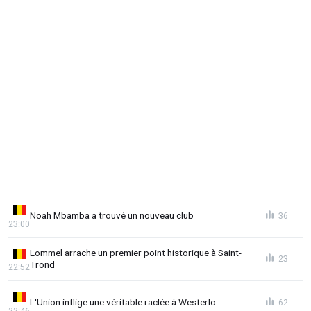
Noah Mbamba a trouvé un nouveau club
36
23:00
Lommel arrache un premier point historique à Saint-
23
Trond
22:52
L'Union inflige une véritable raclée à Westerlo
62
22:46