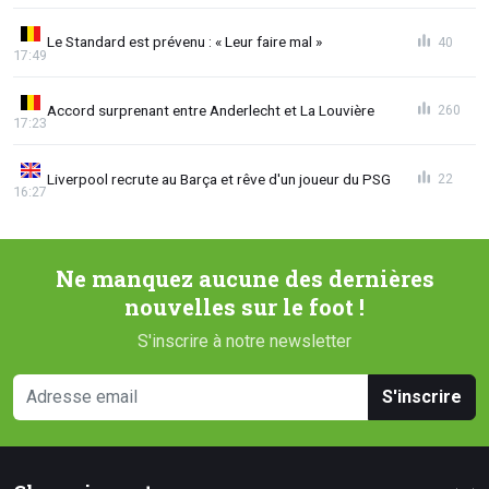
Le Standard est prévenu : « Leur faire mal »
40
17:49
Accord surprenant entre Anderlecht et La Louvière
260
17:23
Liverpool recrute au Barça et rêve d'un joueur du PSG
22
16:27
Ne manquez aucune des dernières
nouvelles sur le foot !
S'inscrire à notre newsletter
S'inscrire