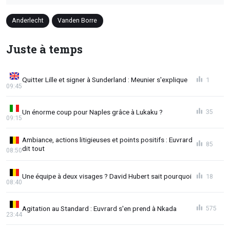
Anderlecht
Vanden Borre
Juste à temps
Quitter Lille et signer à Sunderland : Meunier s'explique
1
09:45
Un énorme coup pour Naples grâce à Lukaku ?
35
09:15
Ambiance, actions litigieuses et points positifs : Euvrard
85
dit tout
08:50
Une équipe à deux visages ? David Hubert sait pourquoi
18
08:40
Agitation au Standard : Euvrard s'en prend à Nkada
575
23:44