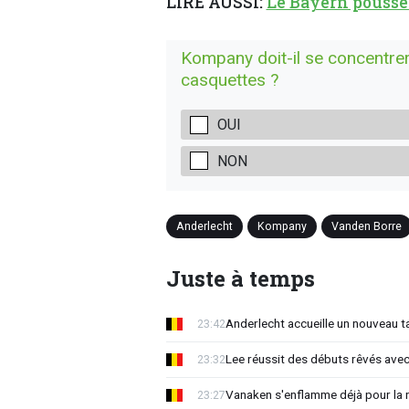
LIRE AUSSI:
Le Bayern pousse t
Kompany doit-il se concentrer 
casquettes ?
OUI
NON
Anderlecht
Kompany
Vanden Borre
Juste à temps
Anderlecht accueille un nouveau t
23:42
Lee réussit des débuts rêvés avec
23:32
Vanaken s'enflamme déjà pour la n
23:27