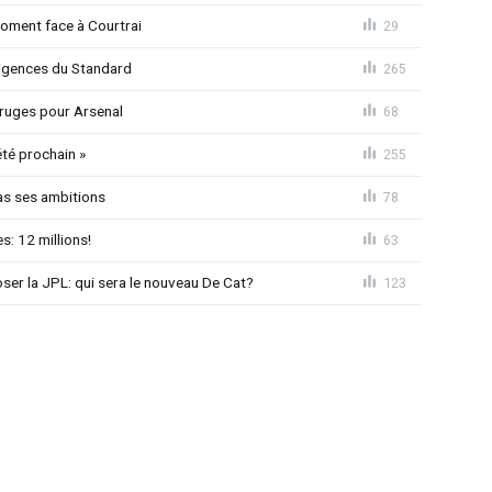
moment face à Courtrai
29
xigences du Standard
265
 Bruges pour Arsenal
68
été prochain »
255
as ses ambitions
78
: 12 millions!
63
loser la JPL: qui sera le nouveau De Cat?
123