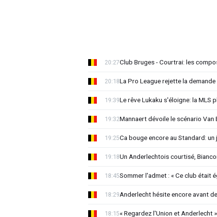
Club Bruges - Courtrai: les compo
20:27
La Pro League rejette la demande
20:18
Le rêve Lukaku s'éloigne: la MLS p
19:39
Mannaert dévoile le scénario Va
19:32
Ca bouge encore au Standard: un 
19:25
Un Anderlechtois courtisé, Biancon
19:18
Sommer l'admet : « Ce club était 
18:45
Anderlecht hésite encore avant de 
18:29
« Regardez l'Union et Anderlecht »
18:15