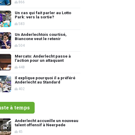
866
Un cas qui fait parler au Lotto
Park: vers la sortie?
583
Un Anderlechtois courtisé,
Biancone veut le retenir
504
Mercato: Anderlecht passe à
l'action pour un attaquant
448
Il explique pourquoi il a préféré
Anderlecht au Standard
402
uste à temps
Anderlecht accueille un nouveau
talent offensif à Neerpede
45