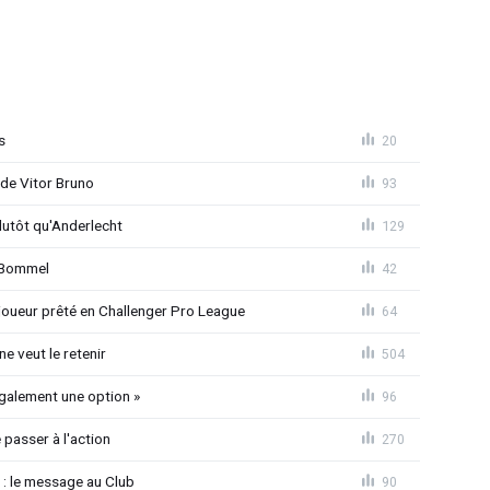
s
20
 de Vitor Bruno
93
lutôt qu'Anderlecht
129
n Bommel
42
joueur prêté en Challenger Pro League
64
e veut le retenir
504
également une option »
96
passer à l'action
270
 : le message au Club
90