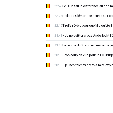
Le Club fait la différence au bon 
22:43
Philippe Clément se heurte aux e
22:27
Tzolis révèle pourquoi il a quitté
22:15
« Je ne quitterai pas Anderlecht l'
21:43
La recrue du Standard ne cache p
21:23
Gros coup en vue pour le FC Bruges
20:50
5 jeunes talents prêts à faire exp
20:39