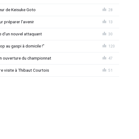
seur de Keisuke Goto
28
r préparer l'avenir
13
ée d'un nouvel attaquant
30
op au gaspi à domicile !"
120
n ouverture du championnat
47
 visite à Thibaut Courtois
51