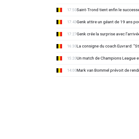
Saint-Trond tient enfin le succes
17:50
Genk attire un géant de 19 ans pou
17:43
Genk crée la surprise avec l'arriv
17:27
La consigne du coach Euvrard: "St
16:30
Un match de Champions League e
15:20
Mark van Bommel prévoit de rendre
14:00